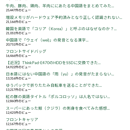
牛肉、豚肉、鶏肉、羊肉ににあたる中国語をまとめてみた...
25,447件のビュー
増設メモリがハードウェア予約済みとなり正しく認識されない...
21,166件のビュー
韓国を英語で「コリア（Korea）」と呼ぶのはなぜなのか？...
21,051件のビュー
中国語で「ウェイ（wei)」の発音となる漢字...
20,751件のビュー
フロントサイドバッグ
16,466件のビュー
【近況】ThinkPad-E470のHDDをSSDに交換できた...
14,922件のビュー
日本語にはない中国語の「雨（yu）」の発音がたまらない...
13,316件のビュー
ゆうパックで折りたたみ自転車を送ることができた...
13,217件のビュー
紅の豚の英語タイトル「ポルコロッソ」は人名ではない...
12,860件のビュー
スーパーにあった鯨（クジラ）の刺身を食べてみた感想...
12,425件のビュー
フロントキャリア
12,167件のビュー