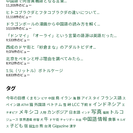
中国語で同音異義語となる言葉...
11,205件のビュー
ヒトコブラクダとフタコブラクダの違いについて...
11,118件のビュー
ドラゴンボールの漫画から中国語の読み方を解く...
10,105件のビュー
「ドンマイ」「オーライ」という言葉の語源は英語だった...
9,533件のビュー
西成のドヤ街と「紗倉まな」のアダルトビデオ...
9,076件のビュー
北京をペキンと呼ぶ理由を調べてみたら...
8,952件のビュー
1.5L（リットル）ボトルケージ
8,833件のビュー
タグ
フランス語
今年の目標
鳥
イラン
くまモン
豚
アイス
タイ
中国
海
ス
ビザ
インドネシア
LCC
猫
ベトナム
峠
外国語
下痢
ペイン語
ATM
雪
羊
エ
写真
メキシコ
トルコ
カンボジア
日本語
人物
チオピア
インド
福岡
中国語
情報
牛
食事
ジュース
世界遺産
ドヤ街
修理
犬
チャリダー
お金
キルギ
子ども
Gigazine
宿
熊
誕生日
台湾
漢字
ス