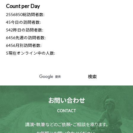
Count per Day
2556850
総訪問者数:
45
今日の訪問者数:
542
昨日の訪問者数:
6456
先週の訪問者数:
6456
月別訪問者数:
5
現在オンライン中の人数:
お問い合わせ
CONTACT
講演・執筆などのご依頼・ご相談を承ります。