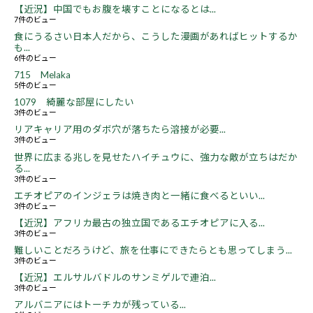
【近況】中国でもお腹を壊すことになるとは...
7件のビュー
食にうるさい日本人だから、こうした漫画があればヒットするか
も...
6件のビュー
715 Melaka
5件のビュー
1079 綺麗な部屋にしたい
3件のビュー
リアキャリア用のダボ穴が落ちたら溶接が必要...
3件のビュー
世界に広まる兆しを見せたハイチュウに、強力な敵が立ちはだか
る...
3件のビュー
エチオピアのインジェラは焼き肉と一緒に食べるといい...
3件のビュー
【近況】アフリカ最古の独立国であるエチオピアに入る...
3件のビュー
難しいことだろうけど、旅を仕事にできたらとも思ってしまう...
3件のビュー
【近況】エルサルバドルのサンミゲルで連泊...
3件のビュー
アルバニアにはトーチカが残っている...