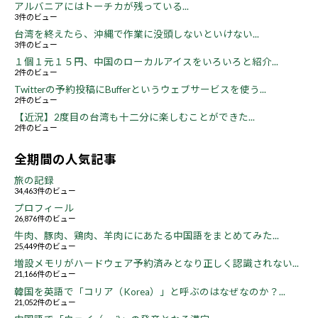
アルバニアにはトーチカが残っている...
3件のビュー
台湾を終えたら、沖縄で作業に没頭しないといけない...
3件のビュー
１個１元１５円、中国のローカルアイスをいろいろと紹介...
2件のビュー
Twitterの予約投稿にBufferというウェブサービスを使う...
2件のビュー
【近況】2度目の台湾も十二分に楽しむことができた...
2件のビュー
全期間の人気記事
旅の記録
34,463件のビュー
プロフィール
26,876件のビュー
牛肉、豚肉、鶏肉、羊肉ににあたる中国語をまとめてみた...
25,449件のビュー
増設メモリがハードウェア予約済みとなり正しく認識されない...
21,166件のビュー
韓国を英語で「コリア（Korea）」と呼ぶのはなぜなのか？...
21,052件のビュー