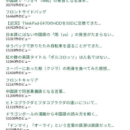
中国語で「ウェイ（wei)」の発音となる漢字...
20,751件のビュー
フロントサイドバッグ
16,466件のビュー
【近況】ThinkPad-E470のHDDをSSDに交換できた...
14,922件のビュー
日本語にはない中国語の「雨（yu）」の発音がたまらない...
13,317件のビュー
ゆうパックで折りたたみ自転車を送ることができた...
13,218件のビュー
紅の豚の英語タイトル「ポルコロッソ」は人名ではない...
12,860件のビュー
スーパーにあった鯨（クジラ）の刺身を食べてみた感想...
12,426件のビュー
フロントキャリア
12,167件のビュー
中国語で同音異義語となる言葉...
11,205件のビュー
ヒトコブラクダとフタコブラクダの違いについて...
11,121件のビュー
ドラゴンボールの漫画から中国語の読み方を解く...
10,105件のビュー
「ドンマイ」「オーライ」という言葉の語源は英語だった...
9,533件のビュー