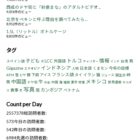
西成のドヤ街と「紗倉まな」のアダルトビデオ...
9,076件のビュー
北京をペキンと呼ぶ理由を調べてみたら...
8,952件のビュー
1.5L（リットル）ボトルケージ
8,833件のビュー
タグ
トルコ
情報
子ども
LCC
鳥
外国語
スペイン語
台湾
犬
チャリダー
インド
インドネシア
Gigazine
今年の目標
日本語
くまモン
人物
エチオピア
フランス語
イラン
猫
峠
豚
下痢
アイス
タイ
ATM
雪
ジュース
誕生日
ビザ
中国語
メキシコ
牛
熊
ドヤ街
中国
海
漢字
世界遺産
お金
福岡
修理
キルギ
写真
カンボジア
食事
宿
ベトナム
ス
羊
Count per Day
2557378
総訪問者数:
573
今日の訪問者数:
542
昨日の訪問者数:
6984
先週の訪問者数: