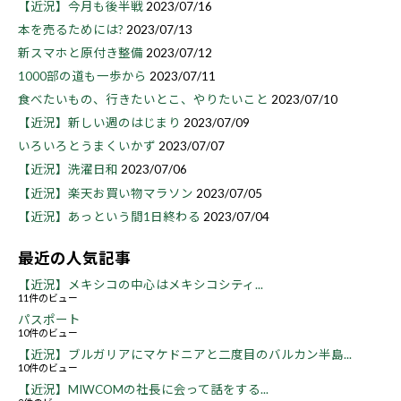
【近況】今月も後半戦
2023/07/16
本を売るためには?
2023/07/13
新スマホと原付き整備
2023/07/12
1000部の道も一歩から
2023/07/11
食べたいもの、行きたいとこ、やりたいこと
2023/07/10
【近況】新しい週のはじまり
2023/07/09
いろいろとうまくいかず
2023/07/07
【近況】洗濯日和
2023/07/06
【近況】楽天お買い物マラソン
2023/07/05
【近況】あっという間1日終わる
2023/07/04
最近の人気記事
【近況】メキシコの中心はメキシコシティ...
11件のビュー
パスポート
10件のビュー
【近況】ブルガリアにマケドニアと二度目のバルカン半島...
10件のビュー
【近況】MIWCOMの社長に会って話をする...