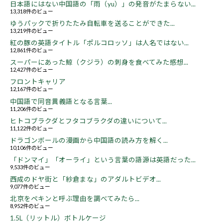
日本語にはない中国語の「雨（yu）」の発音がたまらない...
13,318件のビュー
ゆうパックで折りたたみ自転車を送ることができた...
13,219件のビュー
紅の豚の英語タイトル「ポルコロッソ」は人名ではない...
12,861件のビュー
スーパーにあった鯨（クジラ）の刺身を食べてみた感想...
12,427件のビュー
フロントキャリア
12,167件のビュー
中国語で同音異義語となる言葉...
11,206件のビュー
ヒトコブラクダとフタコブラクダの違いについて...
11,122件のビュー
ドラゴンボールの漫画から中国語の読み方を解く...
10,106件のビュー
「ドンマイ」「オーライ」という言葉の語源は英語だった...
9,533件のビュー
西成のドヤ街と「紗倉まな」のアダルトビデオ...
9,077件のビュー
北京をペキンと呼ぶ理由を調べてみたら...
8,952件のビュー
1.5L（リットル）ボトルケージ