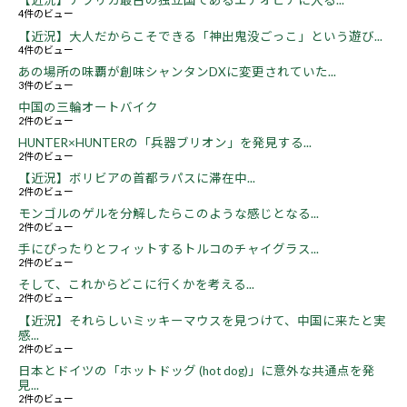
【近況】アフリカ最古の独立国であるエチオピアに入る...
4件のビュー
【近況】大人だからこそできる「神出鬼没ごっこ」という遊び...
4件のビュー
あの場所の味覇が創味シャンタンDXに変更されていた...
3件のビュー
中国の三輪オートバイク
2件のビュー
HUNTER×HUNTERの「兵器ブリオン」を発見する...
2件のビュー
【近況】ボリビアの首都ラパスに滞在中...
2件のビュー
モンゴルのゲルを分解したらこのような感じとなる...
2件のビュー
手にぴったりとフィットするトルコのチャイグラス...
2件のビュー
そして、これからどこに行くかを考える...
2件のビュー
【近況】それらしいミッキーマウスを見つけて、中国に来たと実
感...
2件のビュー
日本とドイツの「ホットドッグ (hot dog)」に意外な共通点を発
見...
2件のビュー