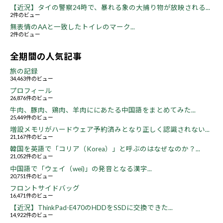
【近況】タイの警察24時で、暴れる象の大捕り物が放映される...
2件のビュー
無表情のAAと一致したトイレのマーク...
2件のビュー
全期間の人気記事
旅の記録
34,463件のビュー
プロフィール
26,876件のビュー
牛肉、豚肉、鶏肉、羊肉ににあたる中国語をまとめてみた...
25,449件のビュー
増設メモリがハードウェア予約済みとなり正しく認識されない...
21,167件のビュー
韓国を英語で「コリア（Korea）」と呼ぶのはなぜなのか？...
21,052件のビュー
中国語で「ウェイ（wei)」の発音となる漢字...
20,751件のビュー
フロントサイドバッグ
16,471件のビュー
【近況】ThinkPad-E470のHDDをSSDに交換できた...
14,922件のビュー