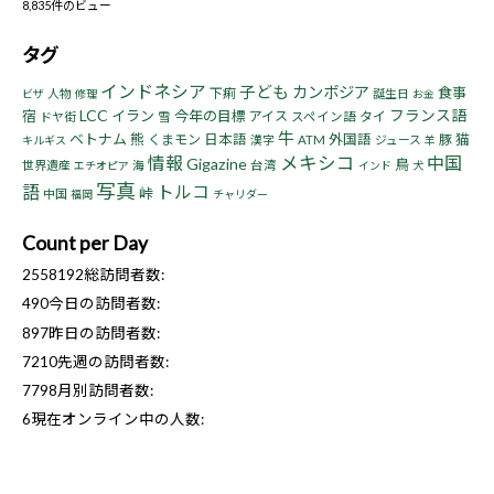
8,835件のビュー
タグ
インドネシア
子ども
カンボジア
食事
下痢
人物
誕生日
ビザ
修理
お金
LCC
フランス語
宿
イラン
今年の目標
アイス
タイ
ドヤ街
雪
スペイン語
牛
ベトナム
熊
猫
くまモン
日本語
外国語
豚
漢字
ATM
ジュース
キルギス
羊
情報
メキシコ
中国
Gigazine
鳥
世界遺産
海
台湾
エチオピア
インド
犬
写真
語
トルコ
峠
中国
福岡
チャリダー
Count per Day
2558192
総訪問者数:
490
今日の訪問者数:
897
昨日の訪問者数:
7210
先週の訪問者数:
7798
月別訪問者数:
6
現在オンライン中の人数: