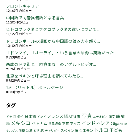
フロントキャリア
12,167件のビュー
中国語で同音異義語となる言葉...
11,205件のビュー
ヒトコブラクダとフタコブラクダの違いについて...
11,122件のビュー
ドラゴンボールの漫画から中国語の読み方を解く...
10,106件のビュー
「ドンマイ」「オーライ」という言葉の語源は英語だった...
9,533件のビュー
西成のドヤ街と「紗倉まな」のアダルトビデオ...
9,076件のビュー
北京をペキンと呼ぶ理由を調べてみたら...
8,952件のビュー
1.5L（リットル）ボトルケージ
8,833件のビュー
タグ
写真
フランス語
峠
猫
タイ
日本語
ドヤ街
ATM
雪
漢字
インド
エチオピア
メキシコ
インドネシア
Gigazine
鳥
ベトナム
下痢
アイス
世界遺産
トルコ
子ども
豚
くまモン
台湾
スペイン語
キルギス
修理
ビザ
チャリダー