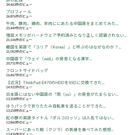
34,463件のビュー
プロフィール
26,876件のビュー
牛肉、豚肉、鶏肉、羊肉ににあたる中国語をまとめてみた...
25,449件のビュー
増設メモリがハードウェア予約済みとなり正しく認識されない...
21,166件のビュー
韓国を英語で「コリア（Korea）」と呼ぶのはなぜなのか？...
21,052件のビュー
中国語で「ウェイ（wei)」の発音となる漢字...
20,751件のビュー
フロントサイドバッグ
16,467件のビュー
【近況】ThinkPad-E470のHDDをSSDに交換できた...
14,922件のビュー
日本語にはない中国語の「雨（yu）」の発音がたまらない...
13,318件のビュー
ゆうパックで折りたたみ自転車を送ることができた...
13,218件のビュー
紅の豚の英語タイトル「ポルコロッソ」は人名ではない...
12,860件のビュー
スーパーにあった鯨（クジラ）の刺身を食べてみた感想...
12,426件のビュー