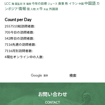
中国語
LCC
カ
今年の目標
食事
熊
イラン
海
誕生日
ジュース
中国
羊
福岡
情報
牛
ンボジア
宿
外国語
人物
犬
お金
Count per Day
2557510
総訪問者数:
705
今日の訪問者数:
542
昨日の訪問者数:
7116
先週の訪問者数:
7116
月別訪問者数:
4
現在オンライン中の人数:
お問い合わせ
CONTACT