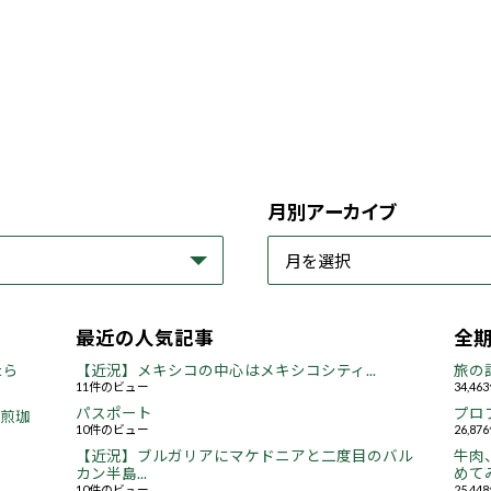
月別アーカイブ
最近の人気記事
全
たら
【近況】メキシコの中心はメキシコシティ...
旅の
11件のビュー
34,4
パスポート
プロ
焙煎珈
10件のビュー
26,8
【近況】ブルガリアにマケドニアと二度目のバル
牛肉
カン半島...
めてみ
10件のビュー
25,4