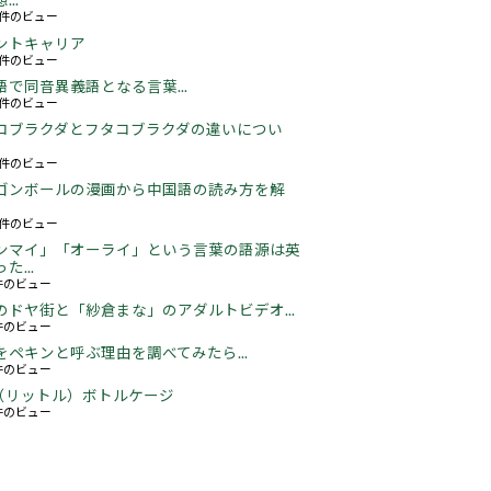
..
26件のビュー
ントキャリア
67件のビュー
語で同音異義語となる言葉...
05件のビュー
コブラクダとフタコブラクダの違いについ
19件のビュー
ゴンボールの漫画から中国語の読み方を解
05件のビュー
ンマイ」「オーライ」という言葉の語源は英
た...
3件のビュー
のドヤ街と「紗倉まな」のアダルトビデオ...
6件のビュー
をペキンと呼ぶ理由を調べてみたら...
2件のビュー
5L（リットル）ボトルケージ
3件のビュー