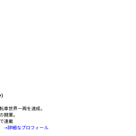
や）
mの自転車世界一周を達成。
の開業。
Eで連載
⇢詳細なプロフィール