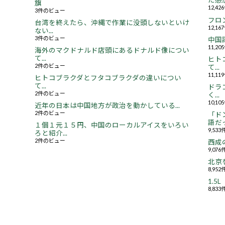
た感想.
旗
12,4
3件のビュー
フロ
台湾を終えたら、沖縄で作業に没頭しないといけ
12,1
ない...
3件のビュー
中国
11,2
海外のマクドナルド店頭にあるドナルド像につい
て...
ヒト
2件のビュー
て...
11,1
ヒトコブラクダとフタコブラクダの違いについ
て...
ドラ
2件のビュー
く...
10,1
近年の日本は中国地方が政治を動かしている...
2件のビュー
「ド
語だっ
１個１元１５円、中国のローカルアイスをいろい
9,53
ろと紹介...
2件のビュー
西成
9,07
北京
8,95
1.
8,83