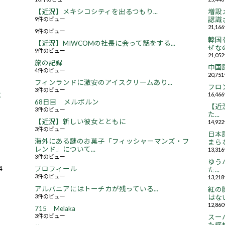
【近況】メキシコシティを出るつもり...
増設
9件のビュー
認識さ
21,1
9件のビュー
韓国
【近況】MIWCOMの社長に会って話をする...
ぜなの
9件のビュー
21,0
旅の記録
中国
4件のビュー
20,7
フィンランドに激安のアイスクリームあり...
フロ
3件のビュー
16,4
と
68日目 メルボルン
【近況
3件のビュー
た...
【近況】新しい彼女とともに
14,9
3件のビュー
日本
海外にある謎のお菓子「フィッシャーマンズ・フ
まらな
レンド」について...
13,3
3件のビュー
ゆう
4
プロフィール
た...
3件のビュー
13,2
アルバニアにはトーチカが残っている...
紅の
3件のビュー
はない.
12,8
715 Melaka
3件のビュー
スー