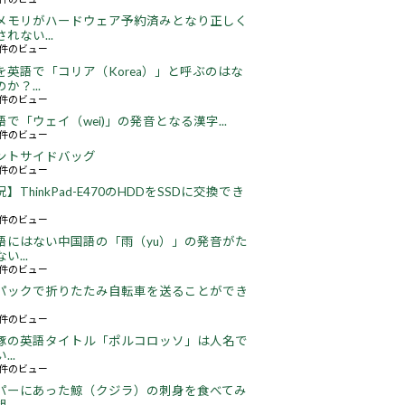
メモリがハードウェア予約済みとなり正しく
れない...
66件のビュー
を英語で「コリア（Korea）」と呼ぶのはな
か？...
52件のビュー
語で「ウェイ（wei)」の発音となる漢字...
51件のビュー
ントサイドバッグ
66件のビュー
】ThinkPad-E470のHDDをSSDに交換でき
22件のビュー
語にはない中国語の「雨（yu）」の発音がた
い...
16件のビュー
パックで折りたたみ自転車を送ることができ
18件のビュー
豚の英語タイトル「ポルコロッソ」は人名で
..
60件のビュー
パーにあった鯨（クジラ）の刺身を食べてみ