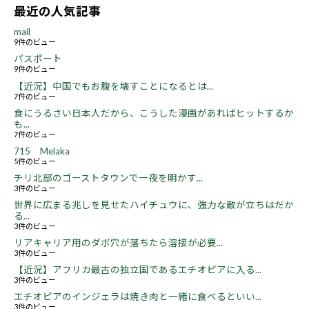
最近の人気記事
mail
9件のビュー
パスポート
9件のビュー
【近況】中国でもお腹を壊すことになるとは...
7件のビュー
食にうるさい日本人だから、こうした漫画があればヒットするか
も...
7件のビュー
715 Melaka
5件のビュー
チリ北部のゴーストタウンで一夜を明かす...
3件のビュー
世界に広まる兆しを見せたハイチュウに、強力な敵が立ちはだか
る...
3件のビュー
リアキャリア用のダボ穴が落ちたら溶接が必要...
3件のビュー
【近況】アフリカ最古の独立国であるエチオピアに入る...
3件のビュー
エチオピアのインジェラは焼き肉と一緒に食べるといい...
3件のビュー