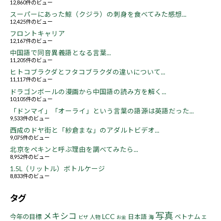
12,860件のビュー
スーパーにあった鯨（クジラ）の刺身を食べてみた感想...
12,425件のビュー
フロントキャリア
12,167件のビュー
中国語で同音異義語となる言葉...
11,205件のビュー
ヒトコブラクダとフタコブラクダの違いについて...
11,117件のビュー
ドラゴンボールの漫画から中国語の読み方を解く...
10,105件のビュー
「ドンマイ」「オーライ」という言葉の語源は英語だった...
9,533件のビュー
西成のドヤ街と「紗倉まな」のアダルトビデオ...
9,075件のビュー
北京をペキンと呼ぶ理由を調べてみたら...
8,952件のビュー
1.5L（リットル）ボトルケージ
8,833件のビュー
タグ
写真
メキシコ
LCC
今年の目標
ベトナム
日本語
人物
海
ビザ
お金
エ