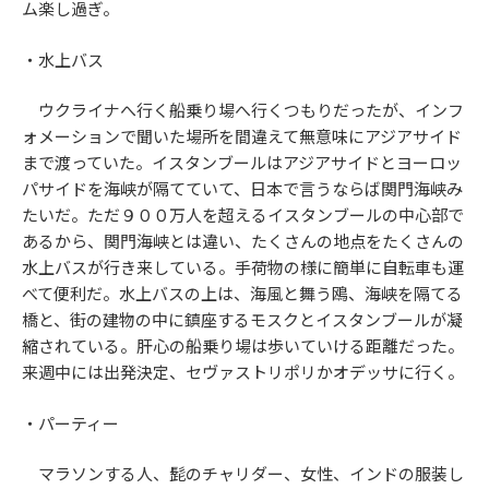
ム楽し過ぎ。
・水上バス
ウクライナへ行く船乗り場へ行くつもりだったが、インフ
ォメーションで聞いた場所を間違えて無意味にアジアサイド
まで渡っていた。イスタンブールはアジアサイドとヨーロッ
パサイドを海峡が隔てていて、日本で言うならば関門海峡み
たいだ。ただ９００万人を超えるイスタンブールの中心部で
あるから、関門海峡とは違い、たくさんの地点をたくさんの
水上バスが行き来している。手荷物の様に簡単に自転車も運
べて便利だ。水上バスの上は、海風と舞う鴎、海峡を隔てる
橋と、街の建物の中に鎮座するモスクとイスタンブールが凝
縮されている。肝心の船乗り場は歩いていける距離だった。
来週中には出発決定、セヴァストリポリかオデッサに行く。
・パーティー
マラソンする人、髭のチャリダー、女性、インドの服装し