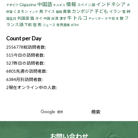
中国語
情報
インドネシア
Gigazine
スペイン語
チオピア
キルギス
犬
子ども
カンボジア
鳥
食事
イラン
峠
くまモン
アイス
雪
修理
インド
福岡
トルコ
牛
フ
猫
外国語
タイ
豚
誕生日
中国
台湾
漢字
ドヤ街
チャリダー
羊
ランス語
宿
熊
下痢
ジュース
世界遺産
ATM
Count per Day
2556778
総訪問者数:
515
今日の訪問者数:
527
昨日の訪問者数:
6801
先週の訪問者数:
6384
月別訪問者数:
2
現在オンライン中の人数:
お問い合わせ