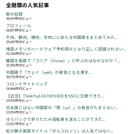
全期間の人気記事
旅の記録
34,459件のビュー
プロフィール
26,873件のビュー
牛肉、豚肉、鶏肉、羊肉ににあたる中国語をまとめてみた...
25,447件のビュー
増設メモリがハードウェア予約済みとなり正しく認識されない...
21,166件のビュー
韓国を英語で「コリア（Korea）」と呼ぶのはなぜなのか？...
21,051件のビュー
中国語で「ウェイ（wei)」の発音となる漢字...
20,751件のビュー
フロントサイドバッグ
16,466件のビュー
【近況】ThinkPad-E470のHDDをSSDに交換できた...
14,922件のビュー
日本語にはない中国語の「雨（yu）」の発音がたまらない...
13,316件のビュー
ゆうパックで折りたたみ自転車を送ることができた...
13,217件のビュー
紅の豚の英語タイトル「ポルコロッソ」は人名ではない...