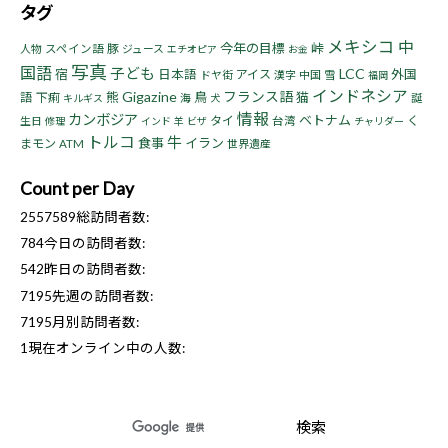
タグ
メキシコ
中
今年の目標
峠
豚
人物
スペイン語
ジュース
エチオピア
お金
写真
国語
子ども
LCC
宿
日本語
アイス
外国
ドヤ街
漢字
中国
雪
福岡
インドネシア
Gigazine
フランス語
熊
鳥
猫
語
下痢
海
誕
キルギス
犬
情報
カンボジア
ベトナム
タイ
く
生日
台湾
修理
インド
羊
ビザ
チャリダー
トルコ
牛
食事
イラン
まモン
ATM
世界遺産
Count per Day
2557589
総訪問者数:
784
今日の訪問者数:
542
昨日の訪問者数:
7195
先週の訪問者数:
7195
月別訪問者数:
1
現在オンライン中の人数: