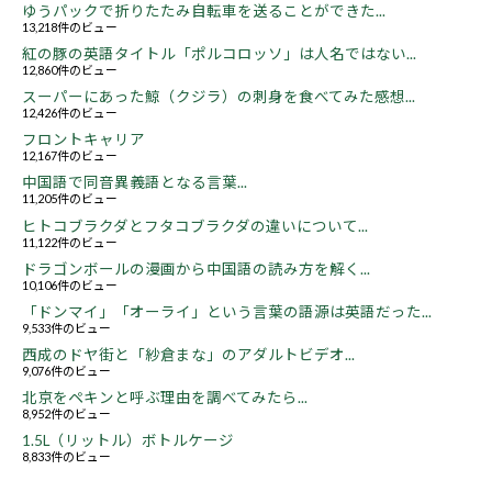
ゆうパックで折りたたみ自転車を送ることができた...
13,218件のビュー
紅の豚の英語タイトル「ポルコロッソ」は人名ではない...
12,860件のビュー
スーパーにあった鯨（クジラ）の刺身を食べてみた感想...
12,426件のビュー
フロントキャリア
12,167件のビュー
中国語で同音異義語となる言葉...
11,205件のビュー
ヒトコブラクダとフタコブラクダの違いについて...
11,122件のビュー
ドラゴンボールの漫画から中国語の読み方を解く...
10,106件のビュー
「ドンマイ」「オーライ」という言葉の語源は英語だった...
9,533件のビュー
西成のドヤ街と「紗倉まな」のアダルトビデオ...
9,076件のビュー
北京をペキンと呼ぶ理由を調べてみたら...
8,952件のビュー
1.5L（リットル）ボトルケージ
8,833件のビュー