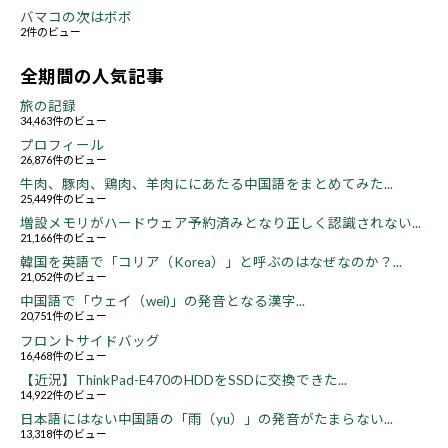
バマコの次はボボ
2件のビュー
全期間の人気記事
旅の記録
34,463件のビュー
プロフィール
26,876件のビュー
牛肉、豚肉、鶏肉、羊肉ににあたる中国語をまとめてみた...
25,449件のビュー
増設メモリがハードウェア予約済みとなり正しく認識されない...
21,166件のビュー
韓国を英語で「コリア（Korea）」と呼ぶのはなぜなのか？...
21,052件のビュー
中国語で「ウェイ（wei)」の発音となる漢字...
20,751件のビュー
フロントサイドバッグ
16,468件のビュー
【近況】ThinkPad-E470のHDDをSSDに交換できた...
14,922件のビュー
日本語にはない中国語の「雨（yu）」の発音がたまらない...
13,318件のビュー