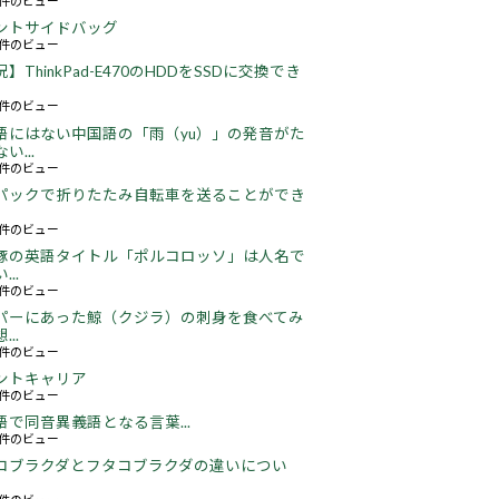
51件のビュー
ントサイドバッグ
64件のビュー
】ThinkPad-E470のHDDをSSDに交換でき
22件のビュー
語にはない中国語の「雨（yu）」の発音がた
い...
16件のビュー
パックで折りたたみ自転車を送ることができ
16件のビュー
豚の英語タイトル「ポルコロッソ」は人名で
..
60件のビュー
パーにあった鯨（クジラ）の刺身を食べてみ
..
24件のビュー
ントキャリア
67件のビュー
語で同音異義語となる言葉...
05件のビュー
コブラクダとフタコブラクダの違いについ