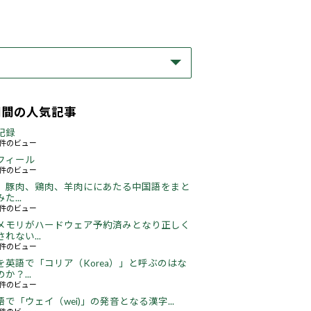
期間の人気記事
記録
57件のビュー
フィール
72件のビュー
、豚肉、鶏肉、羊肉ににあたる中国語をまと
た...
45件のビュー
メモリがハードウェア予約済みとなり正しく
れない...
65件のビュー
を英語で「コリア（Korea）」と呼ぶのはな
か？...
51件のビュー
語で「ウェイ（wei)」の発音となる漢字...