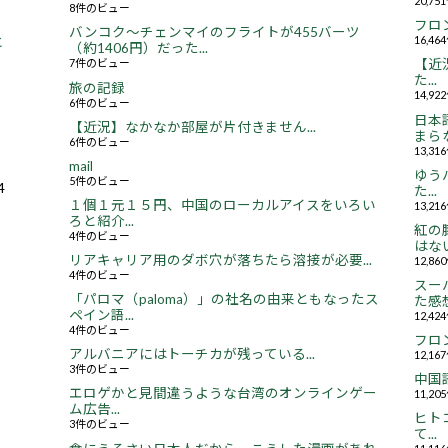
20,7
8件のビュー
フロ
バンコク～チェンマイのフライトが455バーツ
16,4
と
（約1406円）だった...
7件のビュー
【近況
た...
旅の記録
14,9
6件のビュー
日本
【近況】なかなか部屋が片付きません...
まらな
6件のビュー
13,3
mail
ゆう
5件のビュー
4
た...
１個１元１５円、中国のローカルアイスをいろい
13,2
ろと紹介...
紅の
4件のビュー
はない.
リアキャリア用のダボ穴が落ちたら溶接が必要...
12,8
4件のビュー
スー
「パロマ（paloma）」の社名の由来ともなったス
た感想.
ペイン語...
12,4
4件のビュー
フロ
アルバニアにはトーチカが残っている...
12,1
3件のビュー
中国
エロゲかと見間違うような台湾のオンラインゲー
11,2
ム広告...
ヒト
3件のビュー
て...