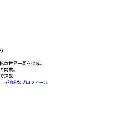
や）
mの自転車世界一周を達成。
の開業。
Eで連載
⇢詳細なプロフィール