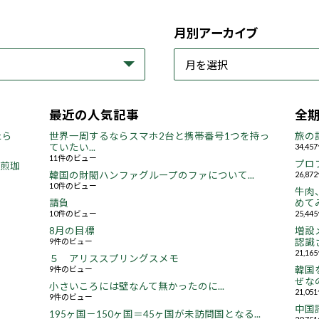
月別アーカイブ
最近の人気記事
全
たら
世界一周するならスマホ2台と携帯番号1つを持っ
旅の
ていたい...
34,4
11件のビュー
プロ
焙煎珈
韓国の財閥ハンファグループのファについて...
26,8
10件のビュー
牛肉
請負
めてみ
10件のビュー
25,4
8月の目標
増設
9件のビュー
認識さ
21,1
５ アリススプリングスメモ
9件のビュー
韓国
ぜなの
小さいころには壁なんて無かったのに...
21,0
9件のビュー
中国
195ヶ国－150ヶ国＝45ヶ国が未訪問国となる...