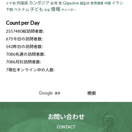
カンボジア
Gigazine
イラン
外国語
ドヤ街
台湾
雪
誕生日
世界遺産
中国
情報
子ども
ベトナム
下痢
お金
チャリダー
Count per Day
2557480
総訪問者数:
675
今日の訪問者数:
542
昨日の訪問者数:
7086
先週の訪問者数:
7086
月別訪問者数:
7
現在オンライン中の人数:
お問い合わせ
CONTACT