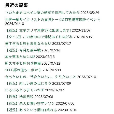
最近の記事
さいたまをスペイン語の動詞で活用してみたら
2025/05/29
世界一周サイクリストの冒険トーク&自家焙煎珈琲イベント
2024/04/10
【近況】文学フリマ東京37に出店します!
2023/11/09
【クイズ】この市の中で仲間はずれはどれ
2023/07/19
暑すぎると旅もままならない
2023/07/17
【近況】今月も後半戦
2023/07/16
本を売るためには?
2023/07/13
新スマホと原付き整備
2023/07/12
1000部の道も一歩から
2023/07/11
食べたいもの、行きたいとこ、やりたいこと
2023/07/10
【近況】新しい週のはじまり
2023/07/09
いろいろとうまくいかず
2023/07/07
【近況】洗濯日和
2023/07/06
【近況】楽天お買い物マラソン
2023/07/05
【近況】あっという間1日終わる
2023/07/04