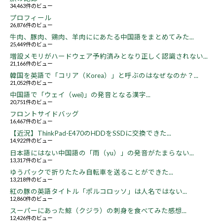
34,463件のビュー
プロフィール
26,876件のビュー
牛肉、豚肉、鶏肉、羊肉ににあたる中国語をまとめてみた...
25,449件のビュー
増設メモリがハードウェア予約済みとなり正しく認識されない...
21,166件のビュー
韓国を英語で「コリア（Korea）」と呼ぶのはなぜなのか？...
21,052件のビュー
中国語で「ウェイ（wei)」の発音となる漢字...
20,751件のビュー
フロントサイドバッグ
16,467件のビュー
【近況】ThinkPad-E470のHDDをSSDに交換できた...
14,922件のビュー
日本語にはない中国語の「雨（yu）」の発音がたまらない...
13,317件のビュー
ゆうパックで折りたたみ自転車を送ることができた...
13,218件のビュー
紅の豚の英語タイトル「ポルコロッソ」は人名ではない...
12,860件のビュー
スーパーにあった鯨（クジラ）の刺身を食べてみた感想...
12,426件のビュー