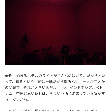
最近、泊まるホテルのライトがこんなのばかり。だからとい
って、寝るという目的は一緒だから関係ない。一人か二人か
の問題で。それが大きいんだよ。orz。インドネシア、ベト
ナム、中国と思い返せば、そういう所に泊まっている気がす
る。安いから。
まだバマコ滞在。髪を切っていた。マリだけにマリ刈り。