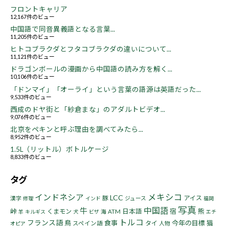
フロントキャリア
12,167件のビュー
中国語で同音異義語となる言葉...
11,205件のビュー
ヒトコブラクダとフタコブラクダの違いについて...
11,121件のビュー
ドラゴンボールの漫画から中国語の読み方を解く...
10,106件のビュー
「ドンマイ」「オーライ」という言葉の語源は英語だった...
9,533件のビュー
西成のドヤ街と「紗倉まな」のアダルトビデオ...
9,076件のビュー
北京をペキンと呼ぶ理由を調べてみたら...
8,952件のビュー
1.5L（リットル）ボトルケージ
8,833件のビュー
タグ
インドネシア
メキシコ
LCC
豚
アイス
漢字
ジュース
修理
インド
福岡
写真
中国語
牛
峠
宿
熊
くまモン
日本語
海
ATM
羊
キルギス
犬
ビザ
エチ
トルコ
フランス語
鳥
食事
今年の目標
猫
タイ
スペイン語
人物
オピア