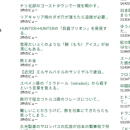
14,9
チリ北部のゴーストタウンで一夜を明かす...
3件のビュー
日本
まらな
リアキャリア用のダボ穴が落ちたら溶接が必要...
13,3
3件のビュー
ゆう
HUNTER×HUNTERの「兵器ブリオン」を発見す
4
た...
る...
13,2
3件のビュー
紅の
雪見だいふくのような「餅（もち）アイス」が台
はない.
湾にもある...
12,8
3件のビュー
スー
旅とお金
た感想.
3件のビュー
12,4
【近況】エルサルバドルのサンミゲルで連泊...
フロ
3件のビュー
12,1
スペイン語の「ミラドール（mirador)」から殺す
中国
という言葉を覚える...
11,2
3件のビュー
ヒト
旅行で役立つトルコ語のフレーズについて...
て...
3件のビュー
11,1
難しいことだろうけど、旅を仕事にできたらとも
ドラ
思ってしまう...
く...
3件のビュー
10,1
久光製薬のサロンパスの広告が日本の繁華街で存
「ド