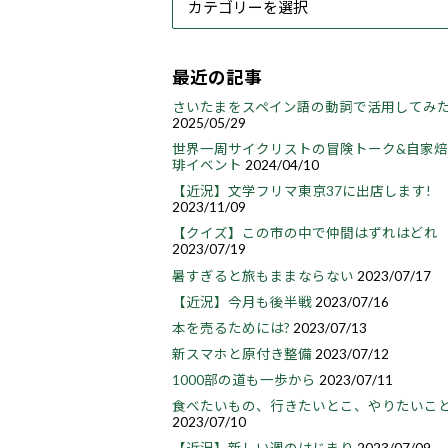
最近の記事
さいたまをスペイン語の動詞で活用してみ
2025/05/29
世界一周サイクリストの冒険トーク&自家
琲イベント
2024/04/10
【近況】文学フリマ東京37に出店します!
2023/11/09
【クイズ】この市の中で仲間はずれはどれ
2023/07/19
暑すぎると旅もままならない
2023/07/17
【近況】今月も後半戦
2023/07/16
本を売るためには?
2023/07/13
新スマホと原付き整備
2023/07/12
1000部の道も一歩から
2023/07/11
食べたいもの、行きたいとこ、やりたいこ
2023/07/10