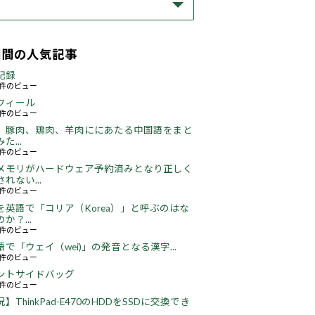
期間の人気記事
記録
59件のビュー
フィール
73件のビュー
、豚肉、鶏肉、羊肉ににあたる中国語をまと
た...
46件のビュー
メモリがハードウェア予約済みとなり正しく
れない...
65件のビュー
を英語で「コリア（Korea）」と呼ぶのはな
か？...
51件のビュー
語で「ウェイ（wei)」の発音となる漢字...
51件のビュー
ントサイドバッグ
64件のビュー
】ThinkPad-E470のHDDをSSDに交換でき