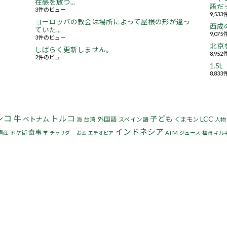
在感を放つ...
語だっ
3件のビュー
9,53
ヨーロッパの教会は場所によって屋根の形が違っ
西成
ていた...
9,07
3件のビュー
北京
しばらく更新しません。
8,95
2件のビュー
1.
8,83
シコ
トルコ
牛
子ども
LCC
ベトナム
外国語
くまモン
海
台湾
スペイン語
人物
インドネシア
食事
遺産
ドヤ街
ATM
ジュース
羊
チャリダー
お金
エチオピア
福岡
キル