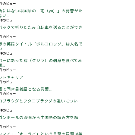
22件のビュー
語にはない中国語の「雨（yu）」の発音がた
い...
16件のビュー
パックで折りたたみ自転車を送ることができ
16件のビュー
豚の英語タイトル「ポルコロッソ」は人名で
..
60件のビュー
パーにあった鯨（クジラ）の刺身を食べてみ
..
24件のビュー
ントキャリア
67件のビュー
語で同音異義語となる言葉...
05件のビュー
コブラクダとフタコブラクダの違いについ
17件のビュー
ゴンボールの漫画から中国語の読み方を解
05件のビュー
ンマイ」「オーライ」という言葉の語源は英