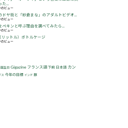
た...
3件のビュー
のドヤ街と「紗倉まな」のアダルトビデオ...
5件のビュー
をペキンと呼ぶ理由を調べてみたら...
2件のビュー
5L（リットル）ボトルケージ
3件のビュー
Gigazine
フランス語
カン
下痢
日本語
誕生日
今年の目標
豚
ギス
インド