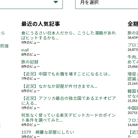
最近の人気記事
全
たら
食にうるさい日本人だから、こうした漫画があれ
旅の
ばヒットするかも...
34,4
9件のビュー
プロ
焙煎珈
mail
26,8
8件のビュー
牛肉
旅の記録
めてみ
8件のビュー
25,4
【近況】中国でもお腹を壊すことになるとは...
増設
7件のビュー
認識さ
21,1
【近況】なかなか部屋が片付きません...
6件のビュー
韓国
ぜなの
【近況】アフリカ最古の独立国であるエチオピア
21,0
に入る...
5件のビュー
中国
20,7
何気なく使っている楽天デビットカードのポイン
ト条件を調べてみた...
フロ
4件のビュー
16,4
と
1079 綺麗な部屋にしたい
【近況
3件のビュー
た...