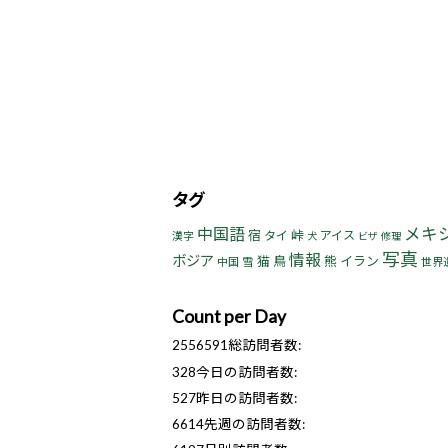
タグ
中国語
メキ
宿
峠
タイ
アイス
漢字
犬
ビザ
修理
写真
情報
ボジア
猫
鳥
熊
イラン
中国
雪
世界
Count per Day
2556591
総訪問者数:
328
今日の訪問者数:
527
昨日の訪問者数:
6614
先週の訪問者数: