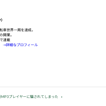
や）
mの自転車世界一周を達成。
の開業。
Eで連載
⇢詳細なプロフィール
MP3プレイヤーに騙されてしまった