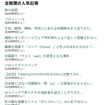
全期間の人気記事
旅の記録
34,454件のビュー
プロフィール
26,872件のビュー
牛肉、豚肉、鶏肉、羊肉ににあたる中国語をまとめてみた...
25,444件のビュー
増設メモリがハードウェア予約済みとなり正しく認識されない...
21,164件のビュー
韓国を英語で「コリア（Korea）」と呼ぶのはなぜなのか？...
21,051件のビュー
中国語で「ウェイ（wei)」の発音となる漢字...
20,750件のビュー
フロントサイドバッグ
16,463件のビュー
【近況】ThinkPad-E470のHDDをSSDに交換できた...
14,922件のビュー
日本語にはない中国語の「雨（yu）」の発音がたまらない...
13,316件のビュー
ゆうパックで折りたたみ自転車を送ることができた...
13,216件のビュー
紅の豚の英語タイトル「ポルコロッソ」は人名ではない...