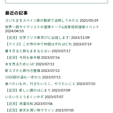
最近の記事
さいたまをスペイン語の動詞で活用してみたら
2025/05/29
世界一周サイクリストの冒険トーク&自家焙煎珈琲イベント
2024/04/10
【近況】文学フリマ東京37に出店します!
2023/11/09
【クイズ】この市の中で仲間はずれはどれ
2023/07/19
暑すぎると旅もままならない
2023/07/17
【近況】今月も後半戦
2023/07/16
本を売るためには?
2023/07/13
新スマホと原付き整備
2023/07/12
1000部の道も一歩から
2023/07/11
食べたいもの、行きたいとこ、やりたいこと
2023/07/10
【近況】新しい週のはじまり
2023/07/09
いろいろとうまくいかず
2023/07/07
【近況】洗濯日和
2023/07/06
【近況】楽天お買い物マラソン
2023/07/05