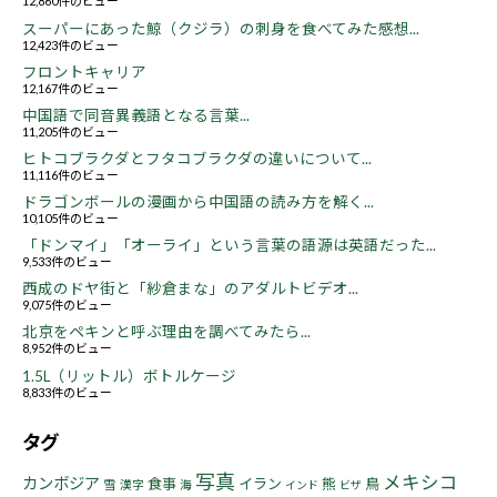
12,860件のビュー
スーパーにあった鯨（クジラ）の刺身を食べてみた感想...
12,423件のビュー
フロントキャリア
12,167件のビュー
中国語で同音異義語となる言葉...
11,205件のビュー
ヒトコブラクダとフタコブラクダの違いについて...
11,116件のビュー
ドラゴンボールの漫画から中国語の読み方を解く...
10,105件のビュー
「ドンマイ」「オーライ」という言葉の語源は英語だった...
9,533件のビュー
西成のドヤ街と「紗倉まな」のアダルトビデオ...
9,075件のビュー
北京をペキンと呼ぶ理由を調べてみたら...
8,952件のビュー
1.5L（リットル）ボトルケージ
8,833件のビュー
タグ
写真
メキシコ
カンボジア
食事
イラン
熊
鳥
雪
漢字
海
インド
ビザ