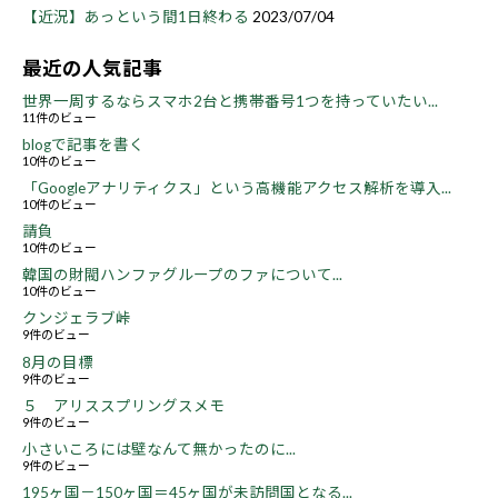
【近況】あっという間1日終わる
2023/07/04
最近の人気記事
世界一周するならスマホ2台と携帯番号1つを持っていたい...
11件のビュー
blogで記事を書く
10件のビュー
「Googleアナリティクス」という高機能アクセス解析を導入...
10件のビュー
請負
10件のビュー
韓国の財閥ハンファグループのファについて...
10件のビュー
クンジェラブ峠
9件のビュー
8月の目標
9件のビュー
５ アリススプリングスメモ
9件のビュー
小さいころには壁なんて無かったのに...
9件のビュー
195ヶ国－150ヶ国＝45ヶ国が未訪問国となる...