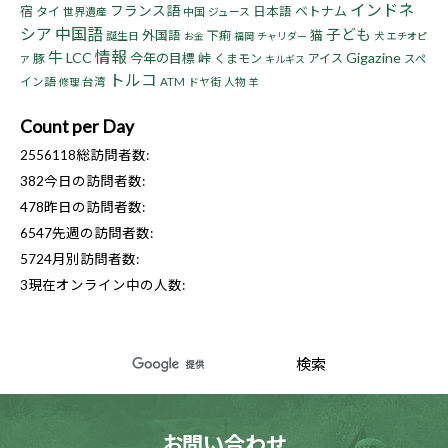
インドネ
フランス語
宿
ベトナム
タイ
日本語
世界遺産
中国
ジュース
シア
中国語
子ども
猫
外国語
下痢
誕生日
お金
福岡
チャリダー
犬
エチオピ
情報
牛
LCC
Gigazine
今年の目標
峠
豚
くまモン
アイス
スペ
ア
キルギス
トルコ
イン語
台湾
ATM
ドヤ街
人物
修理
羊
Count per Day
2556118
総訪問者数:
382
今日の訪問者数:
478
昨日の訪問者数:
6547
先週の訪問者数:
5724
月別訪問者数:
3
現在オンライン中の人数:
お問い合わせ