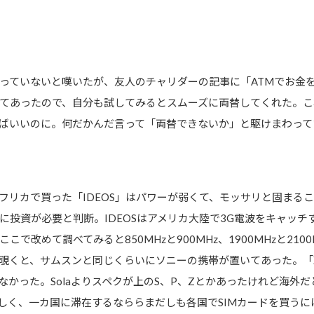
っていないと嘆いたが、友人のチャリダーの記事に「ATMでお金
てあったので、自分も試してみるとスムーズに両替してくれた。こ
ばいいのに。何だかんだ言って「両替できないか」と駆けまわって
フリカで買った「IDEOS」はパワーが弱くて、モッサリと固まる
に投資が必要と判断。IDEOSはアメリカ大陸で3G電波をキャッチ
で改めて調べてみると850MHzと900MHz、1900MHzと21
くと、サムスンと同じくらいにソニーの携帯が置いてあった。「Xper
なかった。Solaよりスペクが上のS、P、Zとかあったけれど海外
しく、一カ国に滞在するなららまだしも各国でSIMカードを買うには