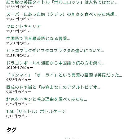
紅の豚の英語タイトル「ポルコロッソ」は人名ではない...
12,860件のビュー
スーパーにあった鯨（クジラ）の刺身を食べてみた感想...
12,425件のビュー
フロントキャリア
12,167件のビュー
中国語で同音異義語となる言葉...
11,205件のビュー
ヒトコブラクダとフタコブラクダの違いについて...
11,118件のビュー
ドラゴンボールの漫画から中国語の読み方を解く...
10,105件のビュー
「ドンマイ」「オーライ」という言葉の語源は英語だった...
9,533件のビュー
西成のドヤ街と「紗倉まな」のアダルトビデオ...
9,076件のビュー
北京をペキンと呼ぶ理由を調べてみたら...
8,952件のビュー
1.5L（リットル）ボトルケージ
8,833件のビュー
タグ