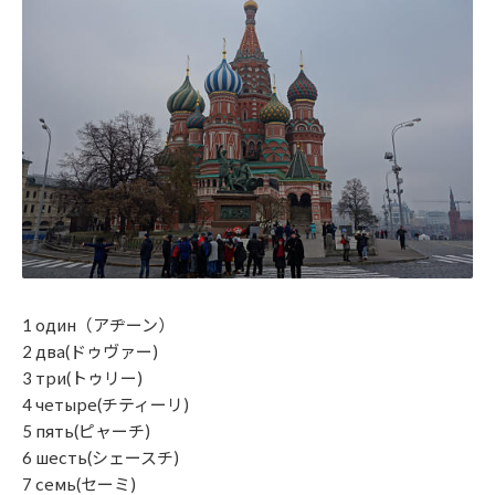
1 один（アヂーン）
2 два(ドゥヴァー)
3 три(トゥリー)
4 четыре(チティーリ)
5 пять(ピャーチ)
6 шесть(シェースチ)
7 семь(セーミ)