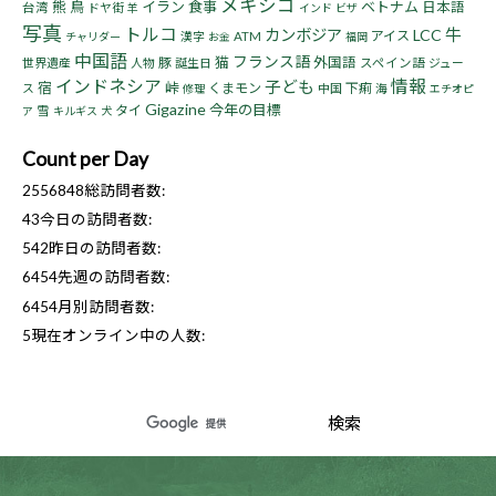
メキシコ
熊
鳥
イラン
食事
ベトナム
日本語
台湾
ドヤ街
羊
インド
ビザ
写真
トルコ
牛
カンボジア
LCC
アイス
漢字
ATM
チャリダー
お金
福岡
中国語
フランス語
猫
豚
外国語
世界遺産
人物
誕生日
スペイン語
ジュー
インドネシア
情報
子ども
宿
峠
くまモン
下痢
ス
中国
海
修理
エチオピ
Gigazine
今年の目標
タイ
雪
ア
キルギス
犬
Count per Day
2556848
総訪問者数:
43
今日の訪問者数:
542
昨日の訪問者数:
6454
先週の訪問者数:
6454
月別訪問者数:
5
現在オンライン中の人数: