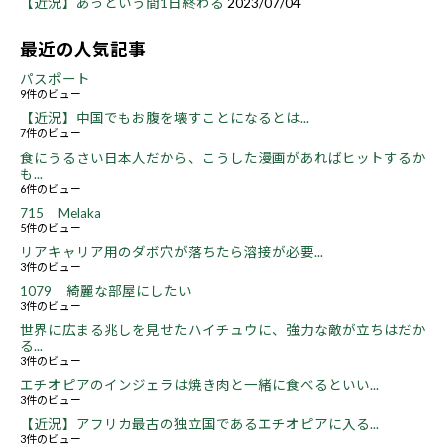
【近況】あっという間1日終わる
2023/07/04
最近の人気記事
パスポート
9件のビュー
【近況】中国でもお腹を壊すことになるとは...
7件のビュー
食にうるさい日本人だから、こうした漫画があればヒットするか
も...
6件のビュー
715 Melaka
5件のビュー
リアキャリア用のダボ穴が落ちたら溶接が必要...
3件のビュー
1079 綺麗な部屋にしたい
3件のビュー
世界に広まる兆しを見せたハイチュウに、強力な敵が立ちはだか
る...
3件のビュー
エチオピアのインジェラは焼き肉と一緒に食べるといい...
3件のビュー
【近況】アフリカ最古の独立国であるエチオピアに入る...
3件のビュー