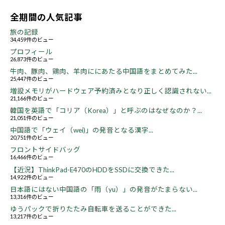
全期間の人気記事
旅の記録
34,459件のビュー
プロフィール
26,873件のビュー
牛肉、豚肉、鶏肉、羊肉ににあたる中国語をまとめてみた...
25,447件のビュー
増設メモリがハードウェア予約済みとなり正しく認識されない...
21,166件のビュー
韓国を英語で「コリア（Korea）」と呼ぶのはなぜなのか？...
21,051件のビュー
中国語で「ウェイ（wei)」の発音となる漢字...
20,751件のビュー
フロントサイドバッグ
16,466件のビュー
【近況】ThinkPad-E470のHDDをSSDに交換できた...
14,922件のビュー
日本語にはない中国語の「雨（yu）」の発音がたまらない...
13,316件のビュー
ゆうパックで折りたたみ自転車を送ることができた...
13,217件のビュー