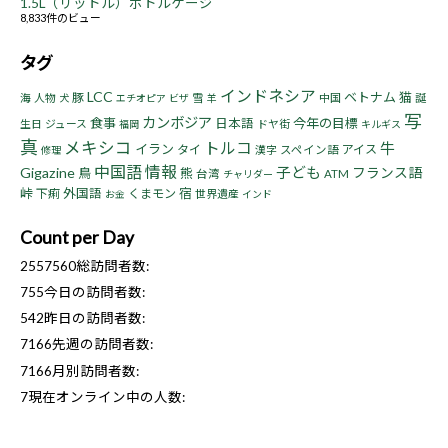
1.5L（リットル）ボトルケージ
8,833件のビュー
タグ
インドネシア
LCC
ベトナム
猫
豚
海
人物
雪
中国
誕
犬
エチオピア
ビザ
羊
写
カンボジア
食事
今年の目標
日本語
生日
ジュース
ドヤ街
福岡
キルギス
真
メキシコ
トルコ
牛
イラン
タイ
アイス
漢字
スペイン語
修理
中国語
情報
子ども
Gigazine
フランス語
鳥
熊
台湾
ATM
チャリダー
峠
宿
下痢
外国語
くまモン
世界遺産
お金
インド
Count per Day
2557560
総訪問者数:
755
今日の訪問者数:
542
昨日の訪問者数:
7166
先週の訪問者数:
7166
月別訪問者数:
7
現在オンライン中の人数: