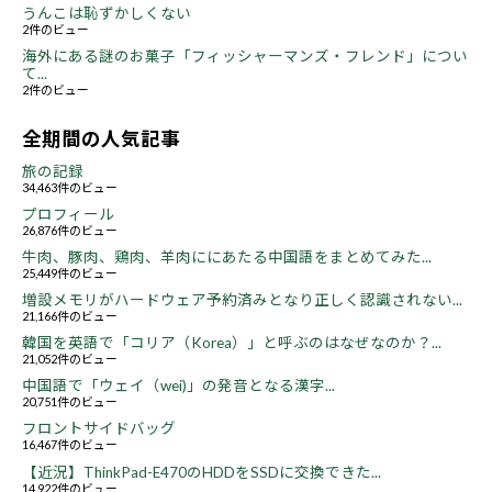
うんこは恥ずかしくない
2件のビュー
海外にある謎のお菓子「フィッシャーマンズ・フレンド」につい
て...
2件のビュー
全期間の人気記事
旅の記録
34,463件のビュー
プロフィール
26,876件のビュー
牛肉、豚肉、鶏肉、羊肉ににあたる中国語をまとめてみた...
25,449件のビュー
増設メモリがハードウェア予約済みとなり正しく認識されない...
21,166件のビュー
韓国を英語で「コリア（Korea）」と呼ぶのはなぜなのか？...
21,052件のビュー
中国語で「ウェイ（wei)」の発音となる漢字...
20,751件のビュー
フロントサイドバッグ
16,467件のビュー
【近況】ThinkPad-E470のHDDをSSDに交換できた...
14,922件のビュー