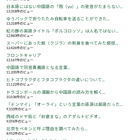
日本語にはない中国語の「雨（yu）」の発音がたまらない...
13,318件のビュー
ゆうパックで折りたたみ自転車を送ることができた...
13,218件のビュー
紅の豚の英語タイトル「ポルコロッソ」は人名ではない...
12,860件のビュー
スーパーにあった鯨（クジラ）の刺身を食べてみた感想...
12,426件のビュー
フロントキャリア
12,167件のビュー
中国語で同音異義語となる言葉...
11,205件のビュー
ヒトコブラクダとフタコブラクダの違いについて...
11,122件のビュー
ドラゴンボールの漫画から中国語の読み方を解く...
10,106件のビュー
「ドンマイ」「オーライ」という言葉の語源は英語だった...
9,533件のビュー
西成のドヤ街と「紗倉まな」のアダルトビデオ...
9,076件のビュー
北京をペキンと呼ぶ理由を調べてみたら...
8,952件のビュー