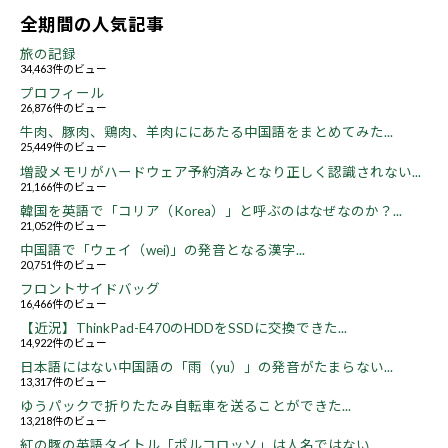
全期間の人気記事
旅の記録
34,463件のビュー
プロフィール
26,876件のビュー
牛肉、豚肉、鶏肉、羊肉ににあたる中国語をまとめてみた...
25,449件のビュー
増設メモリがハードウェア予約済みとなり正しく認識されない...
21,166件のビュー
韓国を英語で「コリア（Korea）」と呼ぶのはなぜなのか？...
21,052件のビュー
中国語で「ウェイ（wei)」の発音となる漢字...
20,751件のビュー
フロントサイドバッグ
16,466件のビュー
【近況】ThinkPad-E470のHDDをSSDに交換できた...
14,922件のビュー
日本語にはない中国語の「雨（yu）」の発音がたまらない...
13,317件のビュー
ゆうパックで折りたたみ自転車を送ることができた...
13,218件のビュー
紅の豚の英語タイトル「ポルコロッソ」は人名ではない...