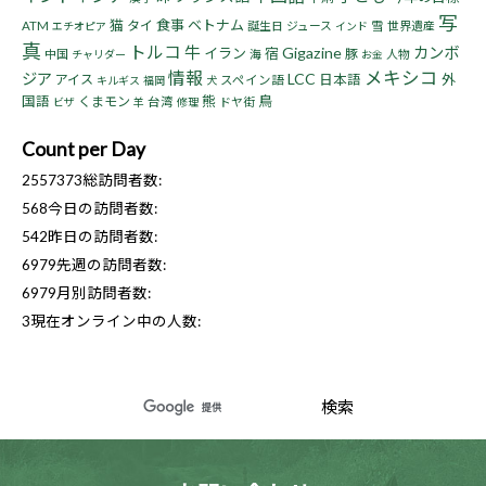
写
猫
食事
ベトナム
タイ
ATM
誕生日
ジュース
雪
世界遺産
エチオピア
インド
真
トルコ
牛
Gigazine
カンボ
イラン
宿
豚
中国
海
人物
チャリダー
お金
情報
メキシコ
ジア
LCC
アイス
日本語
外
スペイン語
キルギス
福岡
犬
熊
鳥
国語
くまモン
台湾
ドヤ街
ビザ
羊
修理
Count per Day
2557373
総訪問者数:
568
今日の訪問者数:
542
昨日の訪問者数:
6979
先週の訪問者数:
6979
月別訪問者数:
3
現在オンライン中の人数: