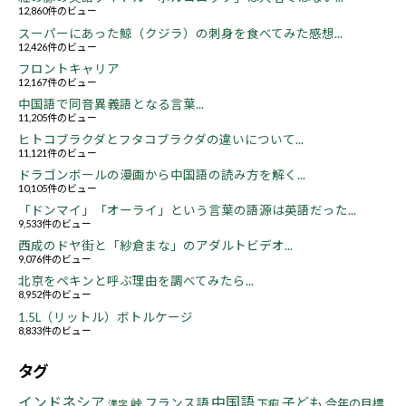
12,860件のビュー
スーパーにあった鯨（クジラ）の刺身を食べてみた感想...
12,426件のビュー
フロントキャリア
12,167件のビュー
中国語で同音異義語となる言葉...
11,205件のビュー
ヒトコブラクダとフタコブラクダの違いについて...
11,121件のビュー
ドラゴンボールの漫画から中国語の読み方を解く...
10,105件のビュー
「ドンマイ」「オーライ」という言葉の語源は英語だった...
9,533件のビュー
西成のドヤ街と「紗倉まな」のアダルトビデオ...
9,076件のビュー
北京をペキンと呼ぶ理由を調べてみたら...
8,952件のビュー
1.5L（リットル）ボトルケージ
8,833件のビュー
タグ
インドネシア
中国語
子ども
フランス語
峠
今年の目標
下痢
漢字