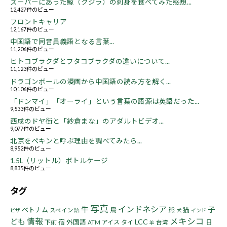
スーパーにあった鯨（クジラ）の刺身を食べてみた感想...
12,427件のビュー
フロントキャリア
12,167件のビュー
中国語で同音異義語となる言葉...
11,206件のビュー
ヒトコブラクダとフタコブラクダの違いについて...
11,123件のビュー
ドラゴンボールの漫画から中国語の読み方を解く...
10,106件のビュー
「ドンマイ」「オーライ」という言葉の語源は英語だった...
9,533件のビュー
西成のドヤ街と「紗倉まな」のアダルトビデオ...
9,077件のビュー
北京をペキンと呼ぶ理由を調べてみたら...
8,952件のビュー
1.5L（リットル）ボトルケージ
8,835件のビュー
タグ
写真
インドネシア
牛
子
ベトナム
鳥
熊
猫
スペイン語
ビザ
犬
インド
情報
メキシコ
ども
LCC
宿
下痢
外国語
アイス
タイ
日
ATM
台湾
羊