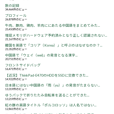
旅の記録
34,464件のビュー
プロフィール
26,878件のビュー
牛肉、豚肉、鶏肉、羊肉ににあたる中国語をまとめてみた...
25,450件のビュー
増設メモリがハードウェア予約済みとなり正しく認識されない...
21,167件のビュー
韓国を英語で「コリア（Korea）」と呼ぶのはなぜなのか？...
21,052件のビュー
中国語で「ウェイ（wei)」の発音となる漢字...
20,751件のビュー
フロントサイドバッグ
16,471件のビュー
【近況】ThinkPad-E470のHDDをSSDに交換できた...
14,922件のビュー
日本語にはない中国語の「雨（yu）」の発音がたまらない...
13,319件のビュー
ゆうパックで折りたたみ自転車を送ることができた...
13,219件のビュー
紅の豚の英語タイトル「ポルコロッソ」は人名ではない...
12,861件のビュー