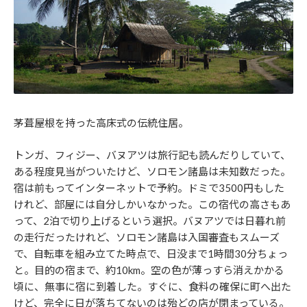
茅葺屋根を持った高床式の伝統住居。
トンガ、フィジー、バヌアツは旅行記も読んだりしていて、
ある程度見当がついたけど、ソロモン諸島は未知数だった。
宿は前もってインターネットで予約。ドミで3500円もした
けれど、部屋には自分しかいなかった。この宿代の高さもあ
って、2泊で切り上げるという選択。バヌアツでは日暮れ前
の走行だったけれど、ソロモン諸島は入国審査もスムーズ
で、自転車を組み立てた時点で、日没まで1時間30分ちょっ
と。目的の宿まで、約10km。空の色が薄っすら消えかかる
頃に、無事に宿に到着した。すぐに、食料の確保に町へ出た
けど、完全に日が落ちてないのは殆どの店が閉まっている。