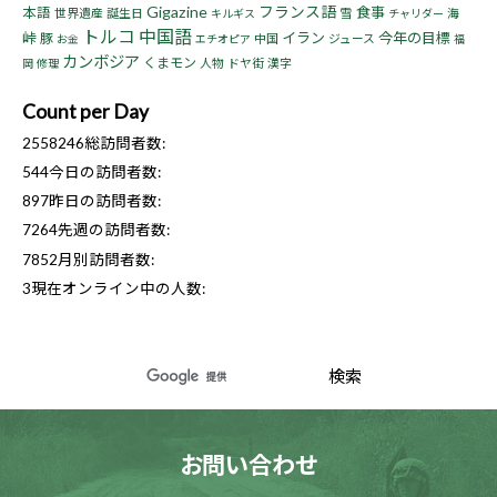
Gigazine
フランス語
食事
本語
世界遺産
誕生日
雪
海
キルギス
チャリダー
トルコ
中国語
峠
イラン
今年の目標
豚
中国
ジュース
お金
エチオピア
福
カンボジア
くまモン
人物
ドヤ街
漢字
岡
修理
Count per Day
2558246
総訪問者数:
544
今日の訪問者数:
897
昨日の訪問者数:
7264
先週の訪問者数:
7852
月別訪問者数:
3
現在オンライン中の人数:
お問い合わせ