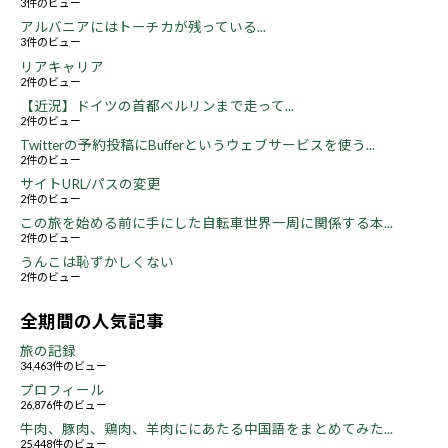
3件のビュー
アルバニアにはトーチカが残っている...
3件のビュー
リアキャリア
2件のビュー
【近況】ドイツの首都ベルリンまで走って...
2件のビュー
Twitterの予約投稿にBufferというウェブサービスを使う...
2件のビュー
サイトURL/パスの変更
2件のビュー
この旅を始める前に手にした自転車世界一周に関係する本...
2件のビュー
うんこは恥ずかしくない
2件のビュー
全期間の人気記事
旅の記録
34,463件のビュー
プロフィール
26,876件のビュー
牛肉、豚肉、鶏肉、羊肉ににあたる中国語をまとめてみた...
25,448件のビュー