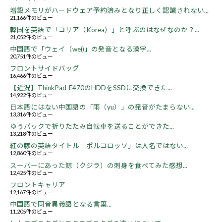
増設メモリがハードウェア予約済みとなり正しく認識されない...
21,166件のビュー
韓国を英語で「コリア（Korea）」と呼ぶのはなぜなのか？...
21,052件のビュー
中国語で「ウェイ（wei)」の発音となる漢字...
20,751件のビュー
フロントサイドバッグ
16,466件のビュー
【近況】ThinkPad-E470のHDDをSSDに交換できた...
14,922件のビュー
日本語にはない中国語の「雨（yu）」の発音がたまらない...
13,316件のビュー
ゆうパックで折りたたみ自転車を送ることができた...
13,218件のビュー
紅の豚の英語タイトル「ポルコロッソ」は人名ではない...
12,860件のビュー
スーパーにあった鯨（クジラ）の刺身を食べてみた感想...
12,425件のビュー
フロントキャリア
12,167件のビュー
中国語で同音異義語となる言葉...
11,205件のビュー