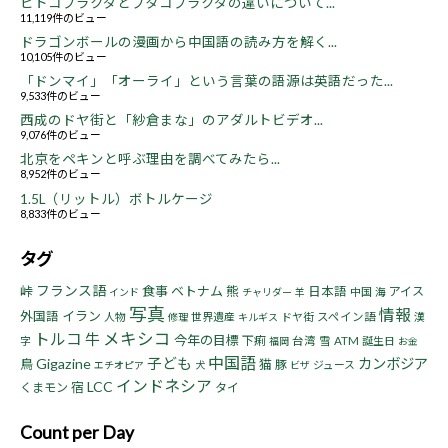
ヒトコブラクダとフタコブラクダの違いについて...
11,119件のビュー
ドラゴンボールの漫画から中国語の読み方を解く...
10,105件のビュー
「ドンマイ」「オーライ」という言葉の語源は英語だった...
9,533件のビュー
西成のドヤ街と「紗倉まな」のアダルトビデオ...
9,076件のビュー
北京をペキンと呼ぶ理由を調べてみたら...
8,952件のビュー
1.5L（リットル）ボトルケージ
8,833件のビュー
タグ
フランス語
峠
食事
ベトナム
熊
日本語
アイス
中国
海
インド
チャリダー
羊
写真
情報
イラン
外国語
人物
世界遺産
ドヤ街
スペイン語
漢
修理
キルギス
トルコ
メキシコ
牛
今年の目標
下痢
字
台湾
雪
ATM
誕生日
福岡
お金
中国語
子ども
Gigazine
カンボジア
鳥
猫
豚
ジュース
エチオピア
犬
ビザ
インドネシア
LCC
宿
くまモン
タイ
Count per Day