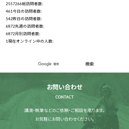
2557266
総訪問者数:
461
今日の訪問者数:
542
昨日の訪問者数:
6872
先週の訪問者数:
6872
月別訪問者数:
1
現在オンライン中の人数:
お問い合わせ
CONTACT
講演・執筆などのご依頼・ご相談を承ります。
お気軽にお問い合わせください。