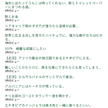
海外に出たってうんこは待ってくれない、旅とトイレットペーパ
ーにまつわる話...
4件のビュー
旅とお金
3件のビュー
リアキャリア用のダボ穴が落ちたら溶接が必要...
3件のビュー
世界に広まる兆しを見せたハイチュウに、強力な敵が立ちはだか
る...
3件のビュー
1079 綺麗な部屋にしたい
3件のビュー
【近況】アフリカ最古の独立国であるエチオピアに入る...
3件のビュー
難しいことだろうけど、旅を仕事にできたらとも思ってしまう...
3件のビュー
【近況】エルサルバドルのサンミゲルで連泊...
3件のビュー
アルバニアにはトーチカが残っている...
3件のビュー
チリ北部のゴーストタウンで一夜を明かす...
3件のビュー
エチオピアのインジェラは焼き肉と一緒に食べるといい...