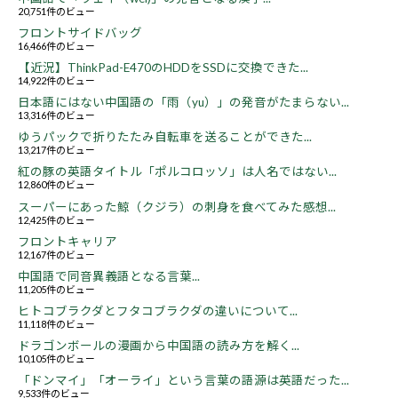
20,751件のビュー
フロントサイドバッグ
16,466件のビュー
【近況】ThinkPad-E470のHDDをSSDに交換できた...
14,922件のビュー
日本語にはない中国語の「雨（yu）」の発音がたまらない...
13,316件のビュー
ゆうパックで折りたたみ自転車を送ることができた...
13,217件のビュー
紅の豚の英語タイトル「ポルコロッソ」は人名ではない...
12,860件のビュー
スーパーにあった鯨（クジラ）の刺身を食べてみた感想...
12,425件のビュー
フロントキャリア
12,167件のビュー
中国語で同音異義語となる言葉...
11,205件のビュー
ヒトコブラクダとフタコブラクダの違いについて...
11,118件のビュー
ドラゴンボールの漫画から中国語の読み方を解く...
10,105件のビュー
「ドンマイ」「オーライ」という言葉の語源は英語だった...
9,533件のビュー