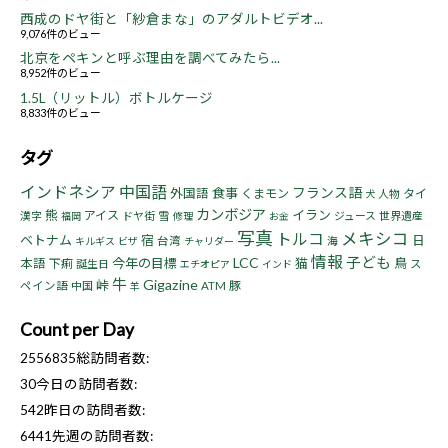
西成のドヤ街と「紗倉まな」のアダルトビデオ...
9,076件のビュー
北京をペキンと呼ぶ理由を調べてみたら...
8,952件のビュー
1.5L（リットル）ボトルケージ
8,833件のビュー
タグ
インドネシア
中国語
フランス語
食事
外国語
くまモン
タイ
人物
犬
カンボジア
熊
イラン
アイス
漢字
ドヤ街
雪
ジュース
世界遺産
福岡
修理
お金
写真
トルコ
メキシコ
ベトナム
宿
日
台湾
海
キルギス
ビザ
チャリダー
情報
子ども
LCC
今年の目標
猫
鳥
本語
下痢
誕生日
ス
エチオピア
インド
牛
Gigazine
峠
豚
ペイン語
中国
ATM
羊
Count per Day
2556835
総訪問者数:
30
今日の訪問者数:
542
昨日の訪問者数:
6441
先週の訪問者数: