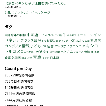
北京をペキンと呼ぶ理由を調べてみたら...
8,952件のビュー
1.5L（リットル）ボトルケージ
8,833件のビュー
タグ
中国語
イン
牛
今年の目標
イラン
アイス
下痢
中国
スペイン語
キルギス
ドネシア
フランス語
Gigazine
峠
熊
鳥
豚
ドヤ街
誕生日
チャリダー
お金
情報
メキシコ
子ども
カンボジア
宿
くまモン
雪
ATM
漢字
ビザ
羊
トルコ
LCC
猫
ベトナム
タイ
世界遺産
ジュース
台湾
海
エチオピア
犬
修理
写真
食事
外国語
日本語
人物
福岡
インド
Count per Day
2557538
総訪問者数:
733
今日の訪問者数:
542
昨日の訪問者数:
7144
先週の訪問者数:
7144
月別訪問者数: