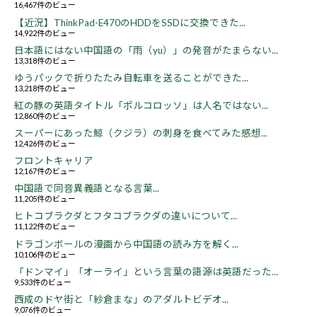
16,467件のビュー
【近況】ThinkPad-E470のHDDをSSDに交換できた...
14,922件のビュー
日本語にはない中国語の「雨（yu）」の発音がたまらない...
13,318件のビュー
ゆうパックで折りたたみ自転車を送ることができた...
13,218件のビュー
紅の豚の英語タイトル「ポルコロッソ」は人名ではない...
12,860件のビュー
スーパーにあった鯨（クジラ）の刺身を食べてみた感想...
12,426件のビュー
フロントキャリア
12,167件のビュー
中国語で同音異義語となる言葉...
11,205件のビュー
ヒトコブラクダとフタコブラクダの違いについて...
11,122件のビュー
ドラゴンボールの漫画から中国語の読み方を解く...
10,106件のビュー
「ドンマイ」「オーライ」という言葉の語源は英語だった...
9,533件のビュー
西成のドヤ街と「紗倉まな」のアダルトビデオ...
9,076件のビュー