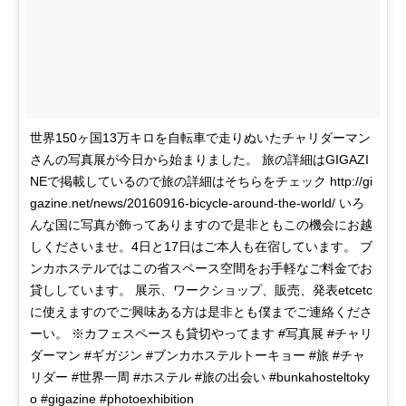
世界150ヶ国13万キロを自転車で走りぬいたチャリダーマン
さんの写真展が今日から始まりました。 旅の詳細はGIGAZI
NEで掲載しているので旅の詳細はそちらをチェック http://gi
gazine.net/news/20160916-bicycle-around-the-world/ いろ
んな国に写真が飾ってありますので是非ともこの機会にお越
しくださいませ。4日と17日はご本人も在宿しています。 ブ
ンカホステルではこの省スペース空間をお手軽なご料金でお
貸ししています。 展示、ワークショップ、販売、発表etcetc
に使えますのでご興味ある方は是非とも僕までご連絡くださ
ーい。 ※カフェスペースも貸切やってます #写真展 #チャリ
ダーマン #ギガジン #ブンカホステルトーキョー #旅 #チャ
リダー #世界一周 #ホステル #旅の出会い #bunkahosteltoky
o #gigazine #photoexhibition