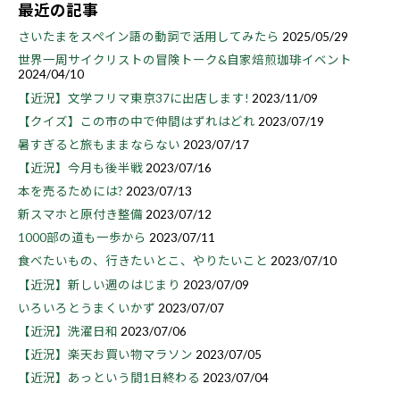
最近の記事
さいたまをスペイン語の動詞で活用してみたら
2025/05/29
世界一周サイクリストの冒険トーク&自家焙煎珈琲イベント
2024/04/10
【近況】文学フリマ東京37に出店します!
2023/11/09
【クイズ】この市の中で仲間はずれはどれ
2023/07/19
暑すぎると旅もままならない
2023/07/17
【近況】今月も後半戦
2023/07/16
本を売るためには?
2023/07/13
新スマホと原付き整備
2023/07/12
1000部の道も一歩から
2023/07/11
食べたいもの、行きたいとこ、やりたいこと
2023/07/10
【近況】新しい週のはじまり
2023/07/09
いろいろとうまくいかず
2023/07/07
【近況】洗濯日和
2023/07/06
【近況】楽天お買い物マラソン
2023/07/05
【近況】あっという間1日終わる
2023/07/04