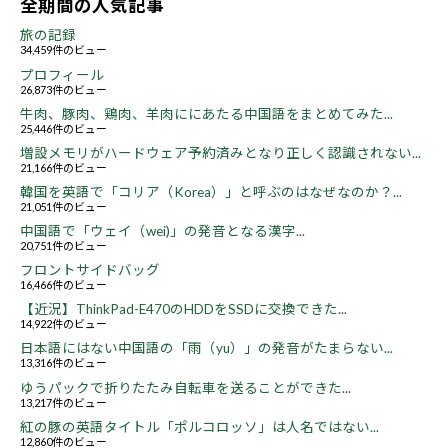
全期間の人気記事
旅の記録
34,459件のビュー
プロフィール
26,873件のビュー
牛肉、豚肉、鶏肉、羊肉ににあたる中国語をまとめてみた...
25,446件のビュー
増設メモリがハードウェア予約済みとなり正しく認識されない...
21,166件のビュー
韓国を英語で「コリア（Korea）」と呼ぶのはなぜなのか？...
21,051件のビュー
中国語で「ウェイ（wei)」の発音となる漢字...
20,751件のビュー
フロントサイドバッグ
16,466件のビュー
【近況】ThinkPad-E470のHDDをSSDに交換できた...
14,922件のビュー
日本語にはない中国語の「雨（yu）」の発音がたまらない...
13,316件のビュー
ゆうパックで折りたたみ自転車を送ることができた...
13,217件のビュー
紅の豚の英語タイトル「ポルコロッソ」は人名ではない...
12,860件のビュー