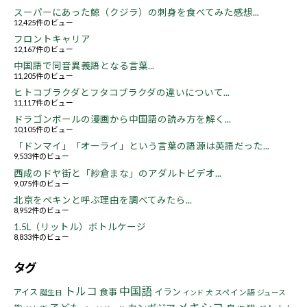
スーパーにあった鯨（クジラ）の刺身を食べてみた感想...
12,425件のビュー
フロントキャリア
12,167件のビュー
中国語で同音異義語となる言葉...
11,205件のビュー
ヒトコブラクダとフタコブラクダの違いについて...
11,117件のビュー
ドラゴンボールの漫画から中国語の読み方を解く...
10,105件のビュー
「ドンマイ」「オーライ」という言葉の語源は英語だった...
9,533件のビュー
西成のドヤ街と「紗倉まな」のアダルトビデオ...
9,075件のビュー
北京をペキンと呼ぶ理由を調べてみたら...
8,952件のビュー
1.5L（リットル）ボトルケージ
8,833件のビュー
タグ
トルコ
中国語
食事
イラン
アイス
誕生日
スペイン語
ジュース
インド
犬