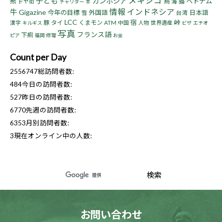
メキシコ
子ども
カンボジア
熊
鳥
猫
ベトナム
ドヤ街
海
チャリダー
羊
情報
インドネシア
牛
Gigazine
今年の目標
外国語
日本語
雪
台湾
LCC
宿
峠
豚
タイ
くまモン
漢字
ATM
中国
人物
世界遺産
キルギス
ビザ
エチオ
写真
フランス語
下痢
ピア
福岡
修理
お金
Count per Day
2556747
総訪問者数:
484
今日の訪問者数:
527
昨日の訪問者数:
6770
先週の訪問者数:
6353
月別訪問者数:
3
現在オンライン中の人数:
お問い合わせ