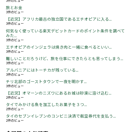
3件のビュー
旅とお金
3件のビュー
【近況】アフリカ最古の独立国であるエチオピアに入る...
3件のビュー
何気なく使っている楽天デビットカードのポイント条件を調べて
みた...
3件のビュー
エチオピアのインジェラは焼き肉と一緒に食べるといい...
3件のビュー
難しいことだろうけど、旅を仕事にできたらとも思ってしまう...
3件のビュー
アルバニアにはトーチカが残っている...
3件のビュー
チリ北部のゴーストタウンで一夜を明かす...
3件のビュー
【近況】オマーンのニズワにあるお城は砂漠に溶け込む...
2件のビュー
タイでみかける魚を加工したお菓子を３つ...
2件のビュー
タイのセブンイレブンのコンビニ決済で航空券代を支払う...
2件のビュー