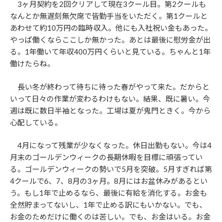
3ヶ月契約を2回クリアして現在3クール目。第2クールも
なんとか無遅刻無欠席で皆勤手当をいただく。第1クールと
あわせて約10万円の臨時収入。他にも入社祝い金もあった。
やっぱ働くならここしか無かった。あとは最後に慰労金が出
る。1年働いて年収400万円くらいと見ている。ちゃんと1年
働けたらね。
長い冬が終わって待ちに待った春がやって来た。だからと
いって日々の作業が変わるわけもない。結果、既に暑い。今
週は既に数日半袖となった。工場は夏が鬼門ときく。今から
心配している。
4月になって残業が少なくなった。休日出勤もない。今は4
月末のゴールデンウィークの長期休暇を目標に頑張ってい
る。ゴールデンウィークの勢いで5月を突破。5月すぎれば第
4クールで6、7、8月の3ヶ月。8月にはお盆休みがあるとい
う。もし1年で止めるなら、最後に有給を消化する。お金も
全然貯まってないし、1年で止める訳にもいかない。でも、
お金のためだけに働くのは苦しい。でも、お金はいる。お金