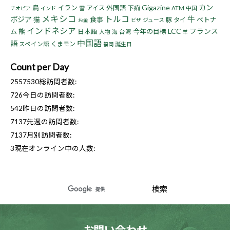
Gigazine
カン
鳥
イラン
アイス
外国語
下痢
雪
ATM
中国
チオピア
インド
メキシコ
トルコ
牛
ボジア
猫
食事
ベトナ
豚
タイ
ジュース
お金
ビザ
インドネシア
LCC
フランス
ム
熊
今年の目標
日本語
人物
海
台湾
羊
中国語
語
くまモン
スペイン語
誕生日
福岡
Count per Day
2557530
総訪問者数:
726
今日の訪問者数:
542
昨日の訪問者数:
7137
先週の訪問者数:
7137
月別訪問者数:
3
現在オンライン中の人数: