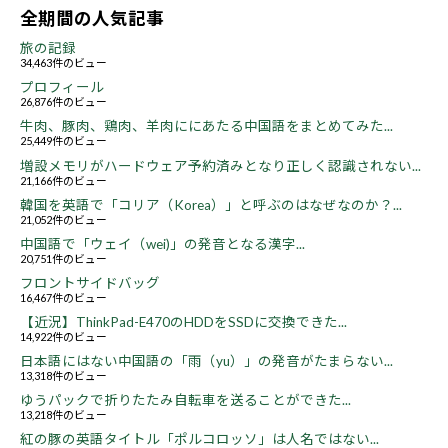
全期間の人気記事
旅の記録
34,463件のビュー
プロフィール
26,876件のビュー
牛肉、豚肉、鶏肉、羊肉ににあたる中国語をまとめてみた...
25,449件のビュー
増設メモリがハードウェア予約済みとなり正しく認識されない...
21,166件のビュー
韓国を英語で「コリア（Korea）」と呼ぶのはなぜなのか？...
21,052件のビュー
中国語で「ウェイ（wei)」の発音となる漢字...
20,751件のビュー
フロントサイドバッグ
16,467件のビュー
【近況】ThinkPad-E470のHDDをSSDに交換できた...
14,922件のビュー
日本語にはない中国語の「雨（yu）」の発音がたまらない...
13,318件のビュー
ゆうパックで折りたたみ自転車を送ることができた...
13,218件のビュー
紅の豚の英語タイトル「ポルコロッソ」は人名ではない...