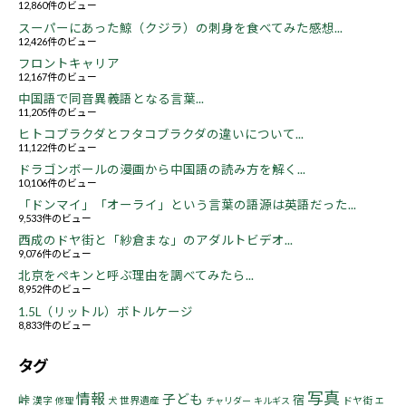
12,860件のビュー
スーパーにあった鯨（クジラ）の刺身を食べてみた感想...
12,426件のビュー
フロントキャリア
12,167件のビュー
中国語で同音異義語となる言葉...
11,205件のビュー
ヒトコブラクダとフタコブラクダの違いについて...
11,122件のビュー
ドラゴンボールの漫画から中国語の読み方を解く...
10,106件のビュー
「ドンマイ」「オーライ」という言葉の語源は英語だった...
9,533件のビュー
西成のドヤ街と「紗倉まな」のアダルトビデオ...
9,076件のビュー
北京をペキンと呼ぶ理由を調べてみたら...
8,952件のビュー
1.5L（リットル）ボトルケージ
8,833件のビュー
タグ
写真
情報
子ども
峠
宿
漢字
世界遺産
ドヤ街
修理
犬
チャリダー
キルギス
エ