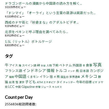
ドラゴンボールの漫画から中国語の読み方を解く...
10,105件のビュー
「ドンマイ」「オーライ」という言葉の語源は英語だった...
9,533件のビュー
西成のドヤ街と「紗倉まな」のアダルトビデオ...
9,076件のビュー
北京をペキンと呼ぶ理由を調べてみたら...
8,952件のビュー
1.5L（リットル）ボトルケージ
8,833件のビュー
タグ
写真
牛
峠
ベトナム
食事
アイス
下痢
外国語
海
スペイン語
人物
お金
羊
インドネシア
情報
トルコ
フランス語
カンボジ
鳥
日本語
インド
中国語
メキシコ
ア
イラン
宿
熊
くまモン
豚
誕生日
世界遺産
福岡
犬
子ども
猫
今年の目標
タイ
台湾
雪
漢字
ATM
ドヤ
エチオピア
チャリダー
ビザ
LCC
Gigazine
街
中国
ジュース
修理
キルギス
Count per Day
2556836
総訪問者数: