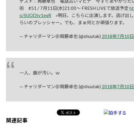
ゲスト：周藤卓也 電話占いマヒナ 今すぐあやかりた
術 #51 / 7月11日(水)21:00〜 FRESH LIVEで放送予定
ht
o/SUQDtv1eqR
»明日、こちらに出演します。逃げ出し
らいのプレッシャー。でも、まぁ何とか頑張ります。
— チャリダーマン＠周藤卓也 (@shuutak)
2018年7月10日
一人、画が汚い。ｗ
— チャリダーマン＠周藤卓也 (@shuutak)
2018年7月10日
関連記事