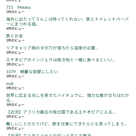
715 Melaka
5件のビュー
海外に出たってうんこは待ってくれない、旅とトイレットペーパ
ーにまつわる話...
4件のビュー
旅とお金
3件のビュー
リアキャリア用のダボ穴が落ちたら溶接が必要...
3件のビュー
エチオピアのインジェラは焼き肉と一緒に食べるといい...
3件のビュー
1079 綺麗な部屋にしたい
3件のビュー
mail
3件のビュー
世界に広まる兆しを見せたハイチュウに、強力な敵が立ちはだか
る...
3件のビュー
【近況】アフリカ最古の独立国であるエチオピアに入る...
3件のビュー
難しいことだろうけど、旅を仕事にできたらとも思ってしまう...
3件のビュー
【近況】エルサルバドルのサンミゲルで連泊...