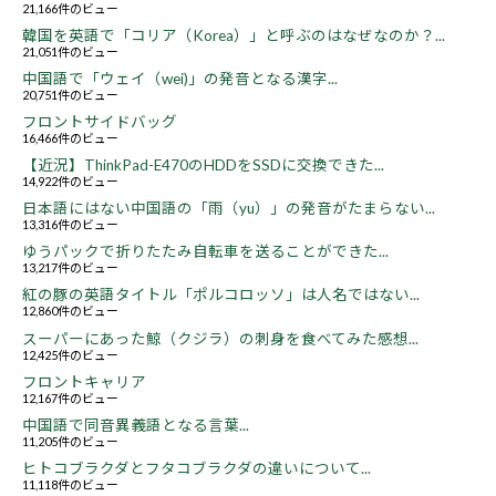
21,166件のビュー
韓国を英語で「コリア（Korea）」と呼ぶのはなぜなのか？...
21,051件のビュー
中国語で「ウェイ（wei)」の発音となる漢字...
20,751件のビュー
フロントサイドバッグ
16,466件のビュー
【近況】ThinkPad-E470のHDDをSSDに交換できた...
14,922件のビュー
日本語にはない中国語の「雨（yu）」の発音がたまらない...
13,316件のビュー
ゆうパックで折りたたみ自転車を送ることができた...
13,217件のビュー
紅の豚の英語タイトル「ポルコロッソ」は人名ではない...
12,860件のビュー
スーパーにあった鯨（クジラ）の刺身を食べてみた感想...
12,425件のビュー
フロントキャリア
12,167件のビュー
中国語で同音異義語となる言葉...
11,205件のビュー
ヒトコブラクダとフタコブラクダの違いについて...
11,118件のビュー