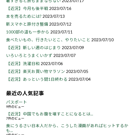
暑すぎると旅もままならない
2023/07/17
【近況】今月も後半戦
2023/07/16
本を売るためには?
2023/07/13
新スマホと原付き整備
2023/07/12
1000部の道も一歩から
2023/07/11
食べたいもの、行きたいとこ、やりたいこと
2023/07/10
【近況】新しい週のはじまり
2023/07/09
いろいろとうまくいかず
2023/07/07
【近況】洗濯日和
2023/07/06
【近況】楽天お買い物マラソン
2023/07/05
【近況】あっという間1日終わる
2023/07/04
最近の人気記事
パスポート
9件のビュー
【近況】中国でもお腹を壊すことになるとは...
7件のビュー
食にうるさい日本人だから、こうした漫画があればヒットするか
も...
6件のビュー