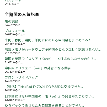
パスポート
2件のビュー
全期間の人気記事
旅の記録
34,459件のビュー
プロフィール
26,873件のビュー
牛肉、豚肉、鶏肉、羊肉ににあたる中国語をまとめてみた...
25,446件のビュー
増設メモリがハードウェア予約済みとなり正しく認識されない...
21,165件のビュー
韓国を英語で「コリア（Korea）」と呼ぶのはなぜなのか？...
21,051件のビュー
中国語で「ウェイ（wei)」の発音となる漢字...
20,751件のビュー
フロントサイドバッグ
16,464件のビュー
【近況】ThinkPad-E470のHDDをSSDに交換できた...
14,922件のビュー
日本語にはない中国語の「雨（yu）」の発音がたまらない...
13,316件のビュー
ゆうパックで折りたたみ自転車を送ることができた...