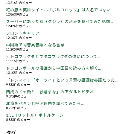
13,216件のビュー
紅の豚の英語タイトル「ポルコロッソ」は人名ではない...
12,860件のビュー
スーパーにあった鯨（クジラ）の刺身を食べてみた感想...
12,424件のビュー
フロントキャリア
12,167件のビュー
中国語で同音異義語となる言葉...
11,205件のビュー
ヒトコブラクダとフタコブラクダの違いについて...
11,116件のビュー
ドラゴンボールの漫画から中国語の読み方を解く...
10,105件のビュー
「ドンマイ」「オーライ」という言葉の語源は英語だった...
9,533件のビュー
西成のドヤ街と「紗倉まな」のアダルトビデオ...
9,075件のビュー
北京をペキンと呼ぶ理由を調べてみたら...
8,952件のビュー
1.5L（リットル）ボトルケージ
8,833件のビュー
タグ