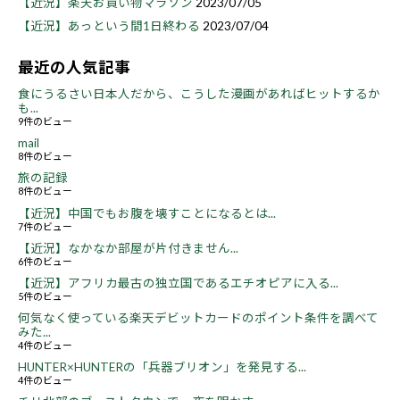
【近況】楽天お買い物マラソン
2023/07/05
【近況】あっという間1日終わる
2023/07/04
最近の人気記事
食にうるさい日本人だから、こうした漫画があればヒットするか
も...
9件のビュー
mail
8件のビュー
旅の記録
8件のビュー
【近況】中国でもお腹を壊すことになるとは...
7件のビュー
【近況】なかなか部屋が片付きません...
6件のビュー
【近況】アフリカ最古の独立国であるエチオピアに入る...
5件のビュー
何気なく使っている楽天デビットカードのポイント条件を調べて
みた...
4件のビュー
HUNTER×HUNTERの「兵器ブリオン」を発見する...
4件のビュー