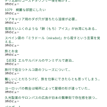
チリ北部のゴーストタウンで一夜を明かす...
3件のビュー
1079 綺麗な部屋にしたい
3件のビュー
リアキャリア用のダボ穴が落ちたら溶接が必要...
3件のビュー
雪見だいふくのような「餅（もち）アイス」が台湾にもある...
3件のビュー
スペイン語の「ミラドール（mirador)」から殺すという言葉を覚
える...
3件のビュー
旅とお金
3件のビュー
【近況】エルサルバドルのサンミゲルで連泊...
3件のビュー
旅行で役立つトルコ語のフレーズについて...
3件のビュー
難しいことだろうけど、旅を仕事にできたらとも思ってしまう...
3件のビュー
ヨーロッパの教会は場所によって屋根の形が違っていた...
3件のビュー
久光製薬のサロンパスの広告が日本の繁華街で存在感を放つ...
3件のビュー