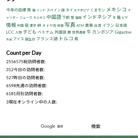
メキシコ
今年の目標
熊
タイ
くまモン
海
スペイン語
インド
エチオピア
チ
中国語
インドネシア
猫
下痢
ジュース
雪
ャリダー
キルギス
福岡
羊
ビザ
写真
情報
宿
峠
食事
イラン
日本語
中国
漢字
ドヤ街
ATM
台湾
犬
修理
子ども
牛
LCC
カンボジア
Gigazine
ベトナム
外国語
豚
人物
世界遺産
トルコ
フランス語
鳥
アイス
誕生日
お金
Count per Day
2556575
総訪問者数:
312
今日の訪問者数:
527
昨日の訪問者数:
6598
先週の訪問者数:
6181
月別訪問者数:
3
現在オンライン中の人数: