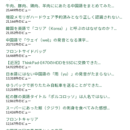
牛肉、豚肉、鶏肉、羊肉ににあたる中国語をまとめてみた...
25,449件のビュー
増設メモリがハードウェア予約済みとなり正しく認識されない...
21,166件のビュー
韓国を英語で「コリア（Korea）」と呼ぶのはなぜなのか？...
21,052件のビュー
中国語で「ウェイ（wei)」の発音となる漢字...
20,751件のビュー
フロントサイドバッグ
16,468件のビュー
【近況】ThinkPad-E470のHDDをSSDに交換できた...
14,922件のビュー
日本語にはない中国語の「雨（yu）」の発音がたまらない...
13,318件のビュー
ゆうパックで折りたたみ自転車を送ることができた...
13,218件のビュー
紅の豚の英語タイトル「ポルコロッソ」は人名ではない...
12,861件のビュー
スーパーにあった鯨（クジラ）の刺身を食べてみた感想...
12,426件のビュー
フロントキャリア
12,167件のビュー