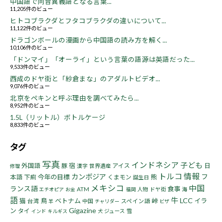
中国語で同音異義語となる言葉...
11,205件のビュー
ヒトコブラクダとフタコブラクダの違いについて...
11,122件のビュー
ドラゴンボールの漫画から中国語の読み方を解く...
10,106件のビュー
「ドンマイ」「オーライ」という言葉の語源は英語だった...
9,533件のビュー
西成のドヤ街と「紗倉まな」のアダルトビデオ...
9,076件のビュー
北京をペキンと呼ぶ理由を調べてみたら...
8,952件のビュー
1.5L（リットル）ボトルケージ
8,833件のビュー
タグ
写真
インドネシア
子ども
宿
外国語
豚
アイス
日
漢字
世界遺産
修理
トルコ
情報
カンボジア
フ
今年の目標
熊
本語
下痢
くまモン
誕生日
メキシコ
中国
ランス語
食事
ATM
人物
ドヤ街
海
エチオピア
お金
福岡
語
牛
LCC
猫
鳥
ベトナム
峠
イラ
台湾
中国
スペイン語
羊
チャリダー
ビザ
Gigazine
ン
タイ
ジュース
雪
インド
キルギス
犬