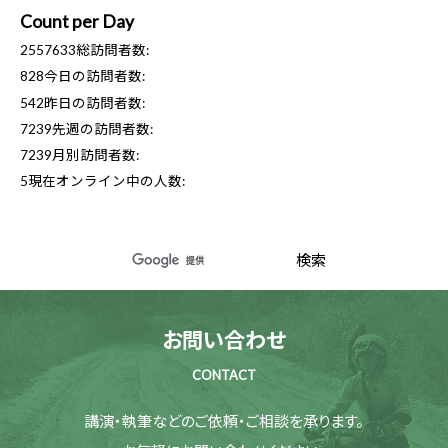
Count per Day
2557633
総訪問者数:
828
今日の訪問者数:
542
昨日の訪問者数:
7239
先週の訪問者数:
7239
月別訪問者数:
5
現在オンライン中の人数:
お問い合わせ
CONTACT
講演・執筆などのご依頼・ご相談を承ります。