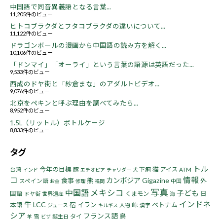
中国語で同音異義語となる言葉...
11,205件のビュー
ヒトコブラクダとフタコブラクダの違いについて...
11,122件のビュー
ドラゴンボールの漫画から中国語の読み方を解く...
10,106件のビュー
「ドンマイ」「オーライ」という言葉の語源は英語だった...
9,533件のビュー
西成のドヤ街と「紗倉まな」のアダルトビデオ...
9,076件のビュー
北京をペキンと呼ぶ理由を調べてみたら...
8,952件のビュー
1.5L（リットル）ボトルケージ
8,833件のビュー
タグ
トル
今年の目標
猫
豚
下痢
アイス
台湾
ATM
インド
エチオピア
チャリダー
犬
コ
情報
カンボジア
Gigazine
食事
熊
外
スペイン語
中国
お金
修理
福岡
写真
中国語
メキシコ
子ども
国語
くまモン
日
ドヤ街
世界遺産
海
インドネ
牛
LCC
宿
イラン
峠
ベトナム
本語
ジュース
人物
漢字
キルギス
シア
フランス語
鳥
タイ
雪
誕生日
羊
ビザ