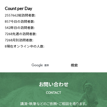
Count per Day
2557662
総訪問者数:
857
今日の訪問者数:
542
昨日の訪問者数:
7268
先週の訪問者数:
7268
月別訪問者数:
8
現在オンライン中の人数:
お問い合わせ
CONTACT
講演・執筆などのご依頼・ご相談を承ります。