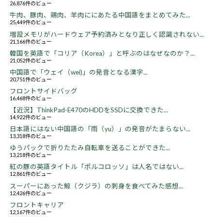
26,876件のビュー
牛肉、豚肉、鶏肉、羊肉ににあたる中国語をまとめてみた...
25,449件のビュー
増設メモリがハードウェア予約済みとなり正しく認識されない...
21,166件のビュー
韓国を英語で「コリア（Korea）」と呼ぶのはなぜなのか？...
21,052件のビュー
中国語で「ウェイ（wei)」の発音となる漢字...
20,751件のビュー
フロントサイドバッグ
16,468件のビュー
【近況】ThinkPad-E470のHDDをSSDに交換できた...
14,922件のビュー
日本語にはない中国語の「雨（yu）」の発音がたまらない...
13,318件のビュー
ゆうパックで折りたたみ自転車を送ることができた...
13,218件のビュー
紅の豚の英語タイトル「ポルコロッソ」は人名ではない...
12,861件のビュー
スーパーにあった鯨（クジラ）の刺身を食べてみた感想...
12,426件のビュー
フロントキャリア
12,167件のビュー