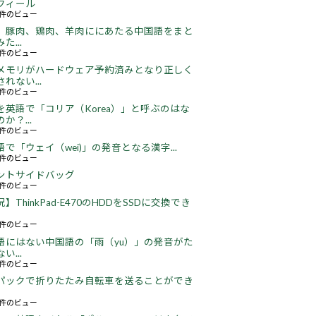
フィール
72件のビュー
、豚肉、鶏肉、羊肉ににあたる中国語をまと
た...
45件のビュー
メモリがハードウェア予約済みとなり正しく
れない...
65件のビュー
を英語で「コリア（Korea）」と呼ぶのはな
か？...
51件のビュー
語で「ウェイ（wei)」の発音となる漢字...
51件のビュー
ントサイドバッグ
64件のビュー
】ThinkPad-E470のHDDをSSDに交換でき
22件のビュー
語にはない中国語の「雨（yu）」の発音がた
い...
16件のビュー
パックで折りたたみ自転車を送ることができ
16件のビュー