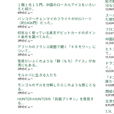
紅の
１個１元１５円、中国のローカルアイスをいろい
はない.
ろと紹介...
12,8
4件のビュー
スー
バンコク～チェンマイのフライトが455バーツ
た感想.
（約1406円）だった...
12,4
4件のビュー
フロ
何気なく使っている楽天デビットカードのポイン
12,1
ト条件を調べてみた...
中国
3件のビュー
11,2
アフリカのフランス語圏で聞く「ドネモワ～」に
ヒト
ついて...
て...
3件のビュー
11,1
雪見だいふくのような「餅（もち）アイス」が台
ドラ
湾にもある...
く...
3件のビュー
10,1
モルドバに生きる人たち
「ド
3件のビュー
語だっ
モンゴルのゲルを分解したらこのような感じとな
9,53
る...
西成
3件のビュー
9,07
HUNTER×HUNTERの「兵器ブリオン」を発見す
北京
る...
8,95
3件のビュー
1.