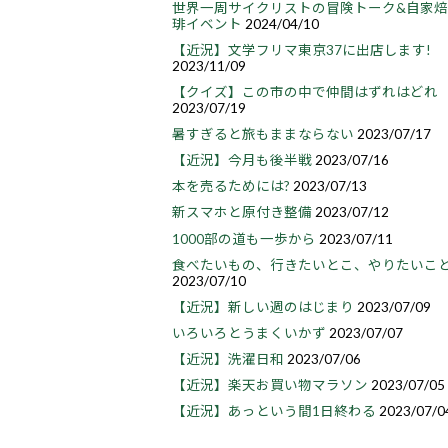
世界一周サイクリストの冒険トーク&自家
琲イベント
2024/04/10
【近況】文学フリマ東京37に出店します!
2023/11/09
【クイズ】この市の中で仲間はずれはどれ
2023/07/19
暑すぎると旅もままならない
2023/07/17
【近況】今月も後半戦
2023/07/16
本を売るためには?
2023/07/13
新スマホと原付き整備
2023/07/12
1000部の道も一歩から
2023/07/11
食べたいもの、行きたいとこ、やりたいこ
2023/07/10
【近況】新しい週のはじまり
2023/07/09
いろいろとうまくいかず
2023/07/07
【近況】洗濯日和
2023/07/06
【近況】楽天お買い物マラソン
2023/07/05
【近況】あっという間1日終わる
2023/07/0