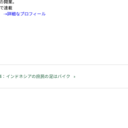
の開業。
Eで連載
⇢詳細なプロフィール
事：インドネシアの庶民の足はバイク