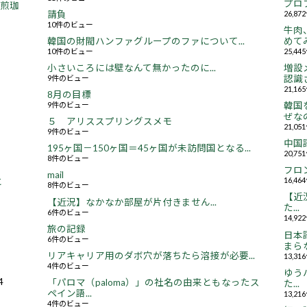
プロ
焙煎珈
請負
26,8
10件のビュー
牛肉
韓国の財閥ハンファグループのファについて...
めてみ
10件のビュー
25,4
小さいころには壁なんて無かったのに...
増設
9件のビュー
認識さ
21,1
8月の目標
9件のビュー
韓国
ぜなの
５ アリススプリングスメモ
21,0
9件のビュー
中国
195ヶ国－150ヶ国＝45ヶ国が未訪問国となる...
20,7
8件のビュー
フロ
mail
16,4
と
8件のビュー
【近況
【近況】なかなか部屋が片付きません...
た...
6件のビュー
14,9
旅の記録
日本
6件のビュー
まらな
リアキャリア用のダボ穴が落ちたら溶接が必要...
13,3
4件のビュー
ゆう
4
「パロマ（paloma）」の社名の由来ともなったス
た...
ペイン語...
13,2
4件のビュー