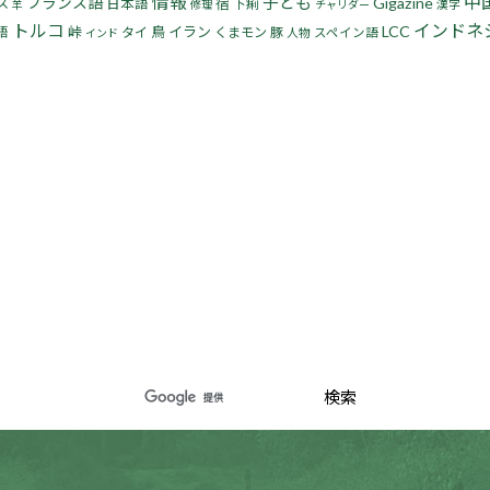
情報
中
子ども
フランス語
Gigazine
宿
ス
日本語
下痢
漢字
羊
修理
チャリダー
トルコ
インドネ
LCC
峠
鳥
イラン
語
タイ
くまモン
豚
人物
スペイン語
インド