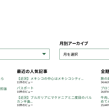
月別アーカイブ
最近の人気記事
全
たら
【近況】メキシコの中心はメキシコシティ...
旅の
11件のビュー
34,4
パスポート
プロ
焙煎珈
10件のビュー
26,8
【近況】ブルガリアにマケドニアと二度目のバル
牛肉
カン半島...
めてみ
10件のビュー
25,4