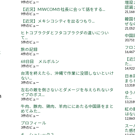
9件のビュー
増設
認識さ
【近況】MIWCOMの社長に会って話をする...
21,1
9件のビュー
韓国
【近況】メキシコシティを出るつもり...
ぜなの
9件のビュー
21,0
ヒトコブラクダとフタコブラクダの違いについ
中国
て...
20,7
5件のビュー
フロ
旅の記録
16,4
と
4件のビュー
【近況
68日目 メルボルン
た...
3件のビュー
14,9
台湾を終えたら、沖縄で作業に没頭しないといけ
日本
ない...
まらな
3件のビュー
13,3
左右の敵を倒さないとダメージを与えられないタ
ゆう
イプのボス...
4
た...
3件のビュー
13,2
牛肉、豚肉、鶏肉、羊肉ににあたる中国語をまと
紅の
めてみた...
はない.
3件のビュー
12,8
プロフィール
スー
3件のビュー
た感想.
６，シュレック２
12,4