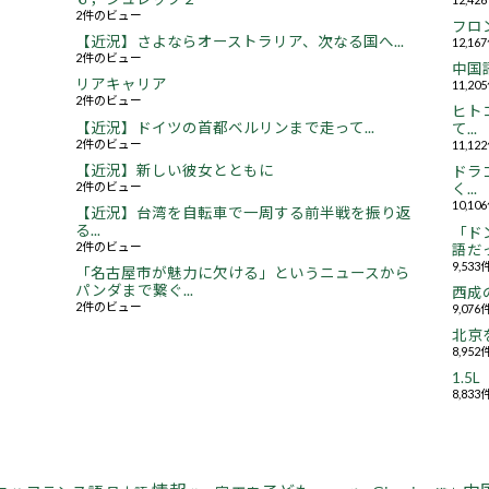
2件のビュー
フロ
【近況】さよならオーストラリア、次なる国へ...
12,1
2件のビュー
中国
リアキャリア
11,2
2件のビュー
ヒト
【近況】ドイツの首都ベルリンまで走って...
て...
2件のビュー
11,1
【近況】新しい彼女とともに
ドラ
2件のビュー
く...
10,1
【近況】台湾を自転車で一周する前半戦を振り返
る...
「ド
2件のビュー
語だっ
9,53
「名古屋市が魅力に欠ける」というニュースから
パンダまで繋ぐ...
西成
2件のビュー
9,07
北京
8,95
1.
8,83