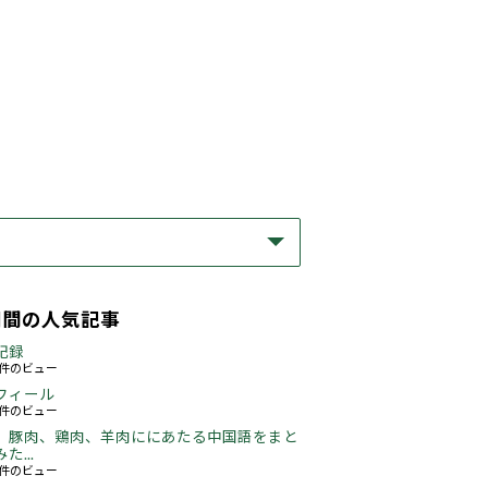
期間の人気記事
記録
63件のビュー
フィール
76件のビュー
、豚肉、鶏肉、羊肉ににあたる中国語をまと
た...
49件のビュー