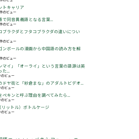
ントキャリア
67件のビュー
語で同音異義語となる言葉...
05件のビュー
コブラクダとフタコブラクダの違いについ
22件のビュー
ゴンボールの漫画から中国語の読み方を解
06件のビュー
ンマイ」「オーライ」という言葉の語源は英
た...
3件のビュー
のドヤ街と「紗倉まな」のアダルトビデオ...
6件のビュー
をペキンと呼ぶ理由を調べてみたら...
2件のビュー
5L（リットル）ボトルケージ
3件のビュー