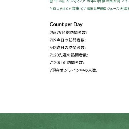
牛
カンボジア
今年の目標
アイ
雪
中国
台湾
お金
食事
外国
ヤ街
世界遺産
ジュース
エチオピア
ビザ
福岡
Count per Day
2557514
総訪問者数:
709
今日の訪問者数:
542
昨日の訪問者数:
7120
先週の訪問者数:
7120
月別訪問者数:
7
現在オンライン中の人数: