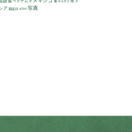
国語
メキシコ
猫
ベトナム
熊
海
ド
犬
キルギス
写真
シア
誕生日
ATM