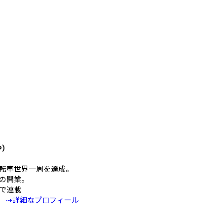
や）
mの自転車世界一周を達成。
の開業。
Eで連載
⇢詳細なプロフィール