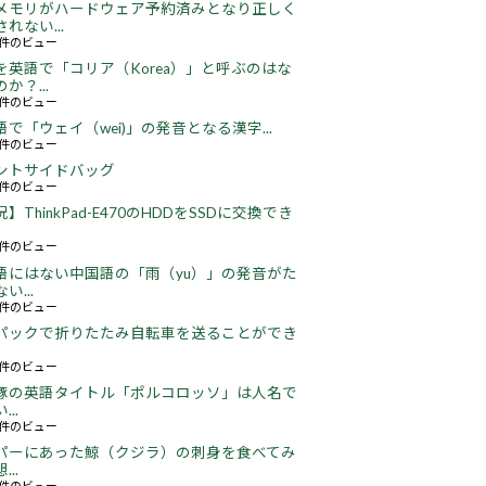
メモリがハードウェア予約済みとなり正しく
れない...
66件のビュー
を英語で「コリア（Korea）」と呼ぶのはな
か？...
52件のビュー
語で「ウェイ（wei)」の発音となる漢字...
51件のビュー
ントサイドバッグ
67件のビュー
】ThinkPad-E470のHDDをSSDに交換でき
22件のビュー
語にはない中国語の「雨（yu）」の発音がた
い...
18件のビュー
パックで折りたたみ自転車を送ることができ
18件のビュー
豚の英語タイトル「ポルコロッソ」は人名で
..
60件のビュー
パーにあった鯨（クジラ）の刺身を食べてみ
..
26件のビュー