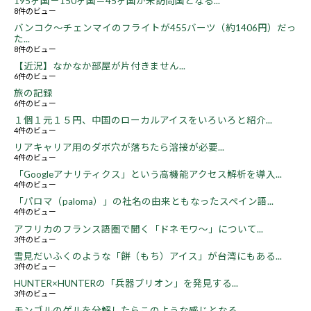
195ヶ国－150ヶ国＝45ヶ国が未訪問国となる...
8件のビュー
バンコク～チェンマイのフライトが455バーツ（約1406円）だっ
た...
8件のビュー
【近況】なかなか部屋が片付きません...
6件のビュー
旅の記録
6件のビュー
１個１元１５円、中国のローカルアイスをいろいろと紹介...
4件のビュー
リアキャリア用のダボ穴が落ちたら溶接が必要...
4件のビュー
「Googleアナリティクス」という高機能アクセス解析を導入...
4件のビュー
「パロマ（paloma）」の社名の由来ともなったスペイン語...
4件のビュー
アフリカのフランス語圏で聞く「ドネモワ～」について...
3件のビュー
雪見だいふくのような「餅（もち）アイス」が台湾にもある...
3件のビュー
HUNTER×HUNTERの「兵器ブリオン」を発見する...
3件のビュー
モンゴルのゲルを分解したらこのような感じとなる...