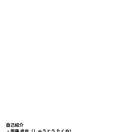
自己紹介
・周藤 卓也（しゅうとう たくや）