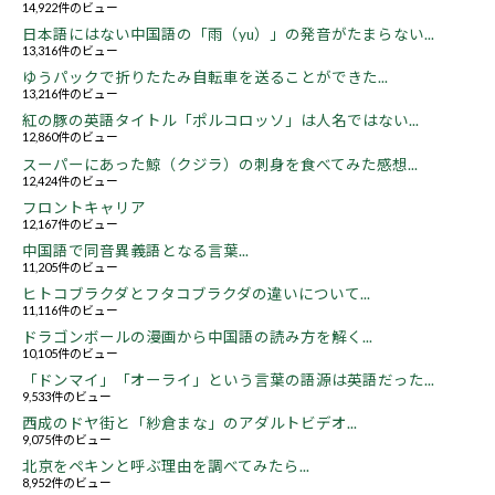
14,922件のビュー
日本語にはない中国語の「雨（yu）」の発音がたまらない...
13,316件のビュー
ゆうパックで折りたたみ自転車を送ることができた...
13,216件のビュー
紅の豚の英語タイトル「ポルコロッソ」は人名ではない...
12,860件のビュー
スーパーにあった鯨（クジラ）の刺身を食べてみた感想...
12,424件のビュー
フロントキャリア
12,167件のビュー
中国語で同音異義語となる言葉...
11,205件のビュー
ヒトコブラクダとフタコブラクダの違いについて...
11,116件のビュー
ドラゴンボールの漫画から中国語の読み方を解く...
10,105件のビュー
「ドンマイ」「オーライ」という言葉の語源は英語だった...
9,533件のビュー
西成のドヤ街と「紗倉まな」のアダルトビデオ...
9,075件のビュー
北京をペキンと呼ぶ理由を調べてみたら...
8,952件のビュー