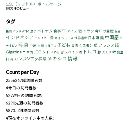
1.5L（リットル）ボトルケージ
8,833件のビュー
タグ
牛
ベトナム
食事
宿
イラン
今年の目標
アイス
ATM
漢字
福岡
インド
お金
インドネシア
中国語
鳥
熊
日本語
ジュース
世界遺産
チャリダー
修理
エ
写真
子ども
フランス語
猫
下痢
くまモン
人物
台湾
チオピア
キルギス
トルコ
Gigazine
LCC
峠
タイ
豚
中国
ドヤ街
雪
スペイン語
誕生
羊
犬
ビザ
メキシコ
情報
カンボジア
外国語
日
海
Count per Day
2556267
総訪問者数:
4
今日の訪問者数:
527
昨日の訪問者数:
6290
先週の訪問者数:
5873
月別訪問者数:
4
現在オンライン中の人数: