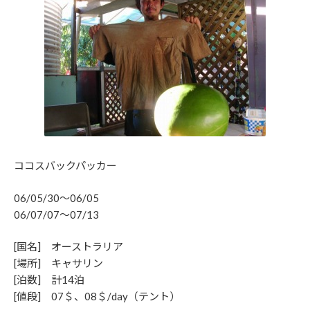
ココスバックパッカー
06/05/30～06/05
06/07/07～07/13
[国名] オーストラリア
[場所] キャサリン
[泊数] 計14泊
[値段] 07＄、08＄/day（テント）