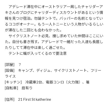
アデレード滞在中にオーストラリア一周したチャリダーア
キさんのブログにチャリダーディスカウントがあるという情
報を見つけ宿泊。勿論テントで。バッパーの名前となってい
るココがオーナー。もう一人トニーという人物がいるらしい
が滞在した二回とも会わなかった。
サイクリストノート必見、捜し求めていた仲間はここにい
た。自分も書き残す。アデレードで一緒だった人達も長居し
たりしてて滞在中は楽しく過ごせた。
テントに蟻が入ってくるので要注意
[部屋] ？
[設備] キャンプ、ディジュ、サイクリストノート、フリー
ライス
[キッチン] 冷蔵庫2台、電器コンロ（火力強）、箸
[自転車] 庭有り
[住所] 21 First St katherine