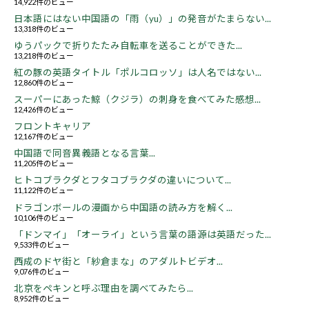
14,922件のビュー
日本語にはない中国語の「雨（yu）」の発音がたまらない...
13,318件のビュー
ゆうパックで折りたたみ自転車を送ることができた...
13,218件のビュー
紅の豚の英語タイトル「ポルコロッソ」は人名ではない...
12,860件のビュー
スーパーにあった鯨（クジラ）の刺身を食べてみた感想...
12,426件のビュー
フロントキャリア
12,167件のビュー
中国語で同音異義語となる言葉...
11,205件のビュー
ヒトコブラクダとフタコブラクダの違いについて...
11,122件のビュー
ドラゴンボールの漫画から中国語の読み方を解く...
10,106件のビュー
「ドンマイ」「オーライ」という言葉の語源は英語だった...
9,533件のビュー
西成のドヤ街と「紗倉まな」のアダルトビデオ...
9,076件のビュー
北京をペキンと呼ぶ理由を調べてみたら...
8,952件のビュー