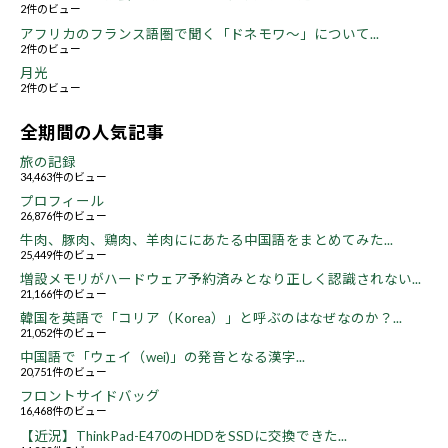
2件のビュー
アフリカのフランス語圏で聞く「ドネモワ～」について...
2件のビュー
月光
2件のビュー
全期間の人気記事
旅の記録
34,463件のビュー
プロフィール
26,876件のビュー
牛肉、豚肉、鶏肉、羊肉ににあたる中国語をまとめてみた...
25,449件のビュー
増設メモリがハードウェア予約済みとなり正しく認識されない...
21,166件のビュー
韓国を英語で「コリア（Korea）」と呼ぶのはなぜなのか？...
21,052件のビュー
中国語で「ウェイ（wei)」の発音となる漢字...
20,751件のビュー
フロントサイドバッグ
16,468件のビュー
【近況】ThinkPad-E470のHDDをSSDに交換できた...