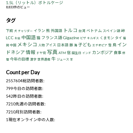
1.5L（リットル）ボトルケージ
8,833件のビュー
タグ
トルコ
イラン
熊
ベトナム
峠
下痢
外国語
台湾
スペイン語
犬
チャリダー
中国語
LCC
フランス語
Gigazine
猫
くまモン
タイ
お金
ビザ
キルギス
福
メキシコ
イン
子ども
鳥
アイス
日本語
豚
中国
人物
海
雪
岡
エチオピア
写真
ドネシア
情報
カンボジア
宿
食事
ドヤ街
ATM
誕生日
インド
修
牛
今年の目標
漢字
世界遺産
ジュース
理
羊
Count per Day
2557604
総訪問者数:
799
今日の訪問者数:
542
昨日の訪問者数:
7210
先週の訪問者数:
7210
月別訪問者数:
1
現在オンライン中の人数: