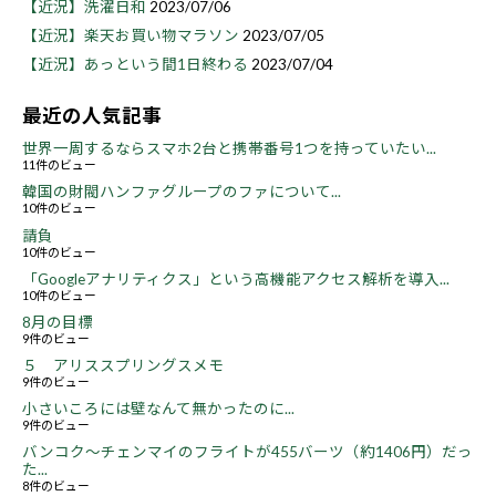
【近況】洗濯日和
2023/07/06
【近況】楽天お買い物マラソン
2023/07/05
【近況】あっという間1日終わる
2023/07/04
最近の人気記事
世界一周するならスマホ2台と携帯番号1つを持っていたい...
11件のビュー
韓国の財閥ハンファグループのファについて...
10件のビュー
請負
10件のビュー
「Googleアナリティクス」という高機能アクセス解析を導入...
10件のビュー
8月の目標
9件のビュー
５ アリススプリングスメモ
9件のビュー
小さいころには壁なんて無かったのに...
9件のビュー
バンコク～チェンマイのフライトが455バーツ（約1406円）だっ
た...
8件のビュー