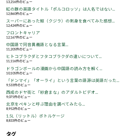
13,216件のビュー
紅の豚の英語タイトル「ポルコロッソ」は人名ではない...
12,860件のビュー
スーパーにあった鯨（クジラ）の刺身を食べてみた感想...
12,424件のビュー
フロントキャリア
12,167件のビュー
中国語で同音異義語となる言葉...
11,205件のビュー
ヒトコブラクダとフタコブラクダの違いについて...
11,116件のビュー
ドラゴンボールの漫画から中国語の読み方を解く...
10,105件のビュー
「ドンマイ」「オーライ」という言葉の語源は英語だった...
9,533件のビュー
西成のドヤ街と「紗倉まな」のアダルトビデオ...
9,075件のビュー
北京をペキンと呼ぶ理由を調べてみたら...
8,952件のビュー
1.5L（リットル）ボトルケージ
8,833件のビュー
タグ