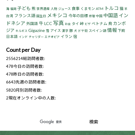
トルコ
子ども
熊
食事
猫
くまモン
海
世界遺産
人物
ジュース
ATM
福岡
羊
メキシコ
中国語
イン
フランス語
今年の目標
台湾
誕生日
中国
修理
写真
ドネシア
牛
LCC
カンボ
峠
ベトナム
鳥
外国語
タイ
お金
ビザ
情報
ジア
Gigazine
アイス
豚
下痢
雪
漢字
ドヤ街
スペイン語
キルギス
犬
イラン
宿
日本語
インド
チャリダー
エチオピア
Count per Day
2556214
総訪問者数:
478
今日の訪問者数:
478
昨日の訪問者数:
6643
先週の訪問者数:
5820
月別訪問者数:
2
現在オンライン中の人数: