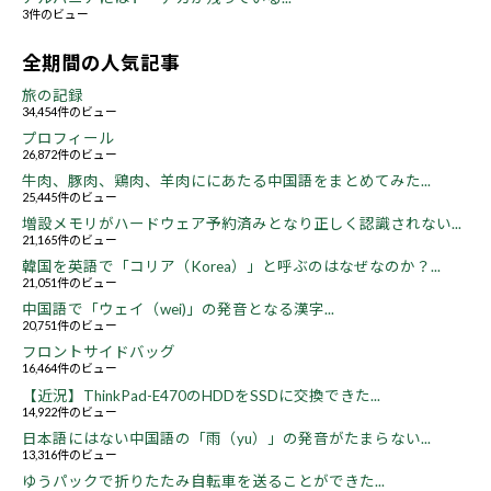
3件のビュー
全期間の人気記事
旅の記録
34,454件のビュー
プロフィール
26,872件のビュー
牛肉、豚肉、鶏肉、羊肉ににあたる中国語をまとめてみた...
25,445件のビュー
増設メモリがハードウェア予約済みとなり正しく認識されない...
21,165件のビュー
韓国を英語で「コリア（Korea）」と呼ぶのはなぜなのか？...
21,051件のビュー
中国語で「ウェイ（wei)」の発音となる漢字...
20,751件のビュー
フロントサイドバッグ
16,464件のビュー
【近況】ThinkPad-E470のHDDをSSDに交換できた...
14,922件のビュー
日本語にはない中国語の「雨（yu）」の発音がたまらない...
13,316件のビュー
ゆうパックで折りたたみ自転車を送ることができた...