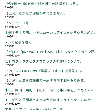
195ヶ国－150ヶ国＝45ヶ国が未訪問国となる...
8件のビュー
【近況】なかなか部屋が片付きません...
6件のビュー
クンジェラブ峠
5件のビュー
１個１元１５円、中国のローカルアイスをいろいろと紹介...
4件のビュー
blogで記事を書く
4件のビュー
「パロマ（paloma）」の社名の由来ともなったスペイン語...
4件のビュー
ヒトコブラクダとフタコブラクダの違いについて...
3件のビュー
HUNTER×HUNTERの「兵器ブリオン」を発見する...
3件のビュー
【近況】台湾を自転車で一周する前半戦を振り返る...
3件のビュー
牛肉、豚肉、鶏肉、羊肉ににあたる中国語をまとめてみた...
3件のビュー
エロゲかと見間違うような台湾のオンラインゲーム広告...
3件のビュー
アルバニアにはトーチカが残っている...