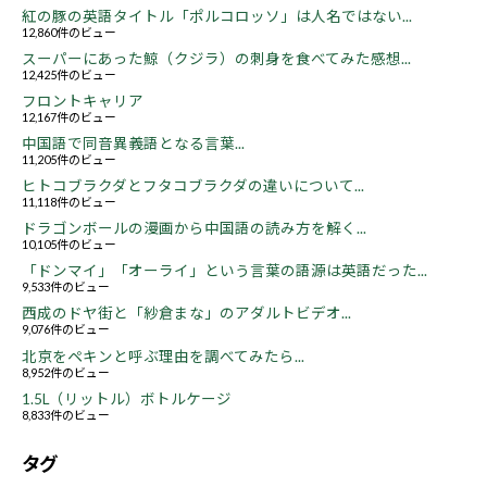
紅の豚の英語タイトル「ポルコロッソ」は人名ではない...
12,860件のビュー
スーパーにあった鯨（クジラ）の刺身を食べてみた感想...
12,425件のビュー
フロントキャリア
12,167件のビュー
中国語で同音異義語となる言葉...
11,205件のビュー
ヒトコブラクダとフタコブラクダの違いについて...
11,118件のビュー
ドラゴンボールの漫画から中国語の読み方を解く...
10,105件のビュー
「ドンマイ」「オーライ」という言葉の語源は英語だった...
9,533件のビュー
西成のドヤ街と「紗倉まな」のアダルトビデオ...
9,076件のビュー
北京をペキンと呼ぶ理由を調べてみたら...
8,952件のビュー
1.5L（リットル）ボトルケージ
8,833件のビュー
タグ