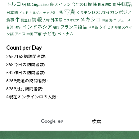
トルコ
中国語
Gigazine
宿
鳥
イラン
今年の目標
峠
豚
世界遺産
雪
犬
写真
LCC
カンボジア
熊
日本語
くまモン
ATM
インド
キルギス
チャリダー
情報
メキシコ
牛
食事
外国語
誕生日
人物
海
ジュース
エチオピア
お金
羊
インドネシア
フランス語
猫
タイ
台湾
漢字
ドヤ街
スペイ
福岡
ビザ
修理
子ども
ベトナム
アイス
下痢
ン語
中国
Count per Day
2557163
総訪問者数:
358
今日の訪問者数:
542
昨日の訪問者数:
6769
先週の訪問者数:
6769
月別訪問者数:
4
現在オンライン中の人数: