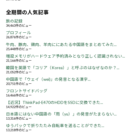
全期間の人気記事
旅の記録
34,463件のビュー
プロフィール
26,876件のビュー
牛肉、豚肉、鶏肉、羊肉ににあたる中国語をまとめてみた...
25,448件のビュー
増設メモリがハードウェア予約済みとなり正しく認識されない...
21,166件のビュー
韓国を英語で「コリア（Korea）」と呼ぶのはなぜなのか？...
21,052件のビュー
中国語で「ウェイ（wei)」の発音となる漢字...
20,751件のビュー
フロントサイドバッグ
16,466件のビュー
【近況】ThinkPad-E470のHDDをSSDに交換できた...
14,922件のビュー
日本語にはない中国語の「雨（yu）」の発音がたまらない...
13,316件のビュー
ゆうパックで折りたたみ自転車を送ることができた...
13,218件のビュー