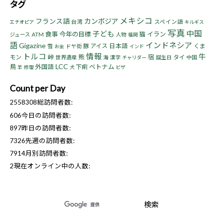
タグ
メキシコ
フランス語
カンボジア
台湾
スペイン語
エチオピア
キルギス
写真
中国
子ども
食事
今年の目標
猫
イラン
ジュース
ATM
人物
福岡
語
インドネシア
Gigazine
豚
アイス
日本語
くま
雪
ドヤ街
お金
インド
トルコ
情報
牛
峠
熊
宿
モン
タイ
世界遺産
海
漢字
誕生日
中国
チャリダー
LCC
鳥
ベトナム
外国語
下痢
羊
修理
犬
ビザ
Count per Day
2558308
総訪問者数:
606
今日の訪問者数:
897
昨日の訪問者数:
7326
先週の訪問者数:
7914
月別訪問者数:
2
現在オンライン中の人数: