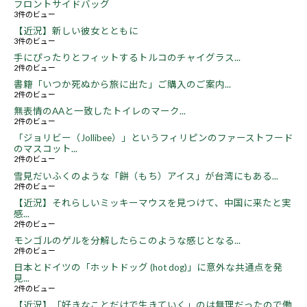
フロントサイドバッグ
3件のビュー
【近況】新しい彼女とともに
3件のビュー
手にぴったりとフィットするトルコのチャイグラス...
2件のビュー
書籍「いつか死ぬから旅に出た」ご購入のご案内...
2件のビュー
無表情のAAと一致したトイレのマーク...
2件のビュー
「ジョリビー（Jollibee）」というフィリピンのファーストフード
のマスコット...
2件のビュー
雪見だいふくのような「餅（もち）アイス」が台湾にもある...
2件のビュー
【近況】それらしいミッキーマウスを見つけて、中国に来たと実
感...
2件のビュー
モンゴルのゲルを分解したらこのような感じとなる...
2件のビュー
日本とドイツの「ホットドッグ (hot dog)」に意外な共通点を発
見...
2件のビュー
【近況】「好きなことだけで生きていく」のは無理だったので働