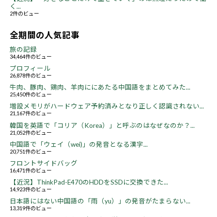
く...
2件のビュー
全期間の人気記事
旅の記録
34,464件のビュー
プロフィール
26,878件のビュー
牛肉、豚肉、鶏肉、羊肉ににあたる中国語をまとめてみた...
25,450件のビュー
増設メモリがハードウェア予約済みとなり正しく認識されない...
21,167件のビュー
韓国を英語で「コリア（Korea）」と呼ぶのはなぜなのか？...
21,052件のビュー
中国語で「ウェイ（wei)」の発音となる漢字...
20,751件のビュー
フロントサイドバッグ
16,471件のビュー
【近況】ThinkPad-E470のHDDをSSDに交換できた...
14,923件のビュー
日本語にはない中国語の「雨（yu）」の発音がたまらない...
13,319件のビュー