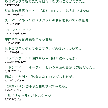
ゆうパックで折りたたみ自転車を送ることができた...
13,219件のビュー
紅の豚の英語タイトル「ポルコロッソ」は人名ではない...
12,861件のビュー
スーパーにあった鯨（クジラ）の刺身を食べてみた感想...
12,427件のビュー
フロントキャリア
12,167件のビュー
中国語で同音異義語となる言葉...
11,206件のビュー
ヒトコブラクダとフタコブラクダの違いについて...
11,123件のビュー
ドラゴンボールの漫画から中国語の読み方を解く...
10,106件のビュー
「ドンマイ」「オーライ」という言葉の語源は英語だった...
9,533件のビュー
西成のドヤ街と「紗倉まな」のアダルトビデオ...
9,077件のビュー
北京をペキンと呼ぶ理由を調べてみたら...
8,952件のビュー
1.5L（リットル）ボトルケージ
8,835件のビュー