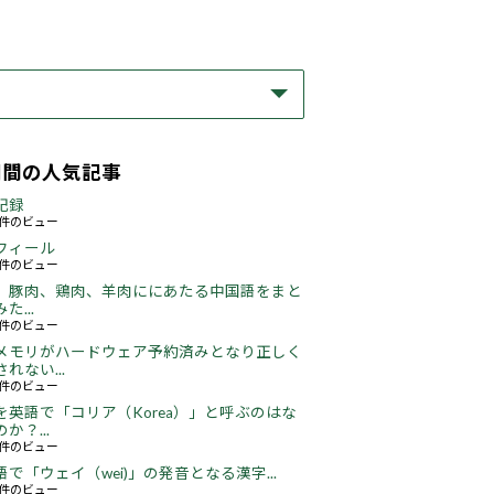
期間の人気記事
記録
59件のビュー
フィール
73件のビュー
、豚肉、鶏肉、羊肉ににあたる中国語をまと
た...
46件のビュー
メモリがハードウェア予約済みとなり正しく
れない...
66件のビュー
を英語で「コリア（Korea）」と呼ぶのはな
か？...
51件のビュー
語で「ウェイ（wei)」の発音となる漢字...
51件のビュー