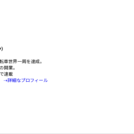
や）
mの自転車世界一周を達成。
の開業。
Eで連載
⇢詳細なプロフィール