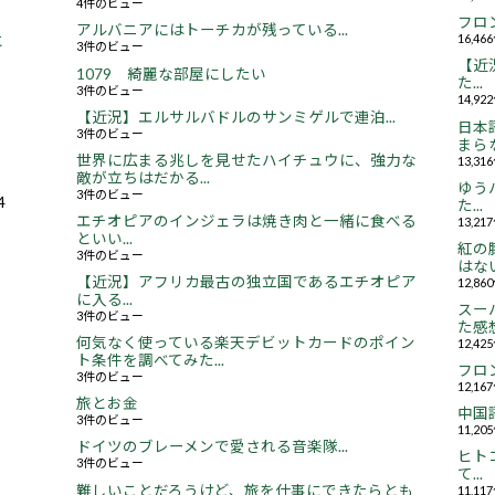
4件のビュー
フロ
アルバニアにはトーチカが残っている...
16,4
と
3件のビュー
【近況
1079 綺麗な部屋にしたい
た...
3件のビュー
14,9
【近況】エルサルバドルのサンミゲルで連泊...
日本
3件のビュー
まらな
世界に広まる兆しを見せたハイチュウに、強力な
13,3
敵が立ちはだかる...
ゆう
3件のビュー
4
た...
エチオピアのインジェラは焼き肉と一緒に食べる
13,2
といい...
紅の
3件のビュー
はない.
【近況】アフリカ最古の独立国であるエチオピア
12,8
に入る...
スー
3件のビュー
た感想.
何気なく使っている楽天デビットカードのポイン
12,4
ト条件を調べてみた...
フロ
3件のビュー
12,1
旅とお金
中国
3件のビュー
11,2
ドイツのブレーメンで愛される音楽隊...
ヒト
3件のビュー
て...
難しいことだろうけど、旅を仕事にできたらとも
11,1