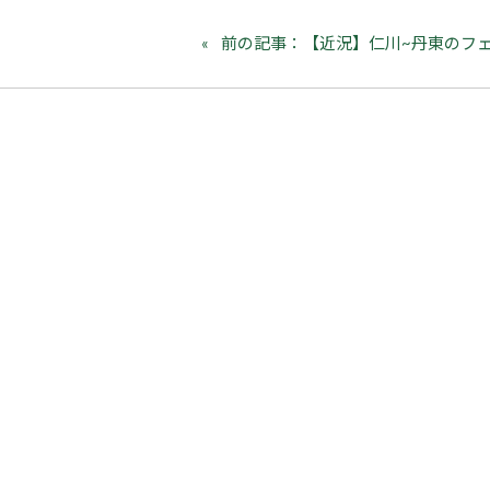
前の記事：【近況】仁川~丹東のフ