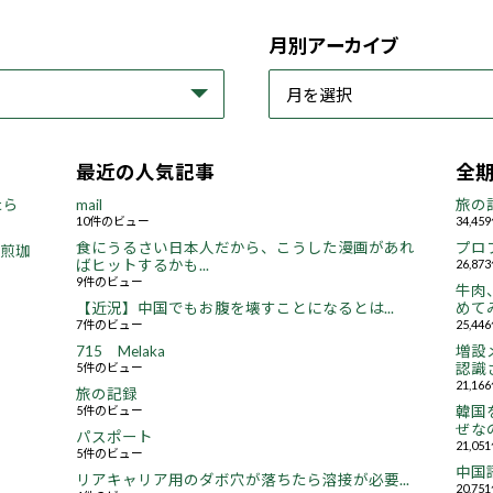
月別アーカイブ
最近の人気記事
全
たら
mail
旅の
10件のビュー
34,4
食にうるさい日本人だから、こうした漫画があれ
プロ
焙煎珈
ばヒットするかも...
26,8
9件のビュー
牛肉
【近況】中国でもお腹を壊すことになるとは...
めてみ
7件のビュー
25,4
715 Melaka
増設
5件のビュー
認識さ
21,1
旅の記録
5件のビュー
韓国
ぜなの
パスポート
21,0
5件のビュー
中国
リアキャリア用のダボ穴が落ちたら溶接が必要...
20,7