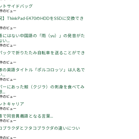
ントサイドバッグ
66件のビュー
】ThinkPad-E470のHDDをSSDに交換でき
22件のビュー
語にはない中国語の「雨（yu）」の発音がた
い...
16件のビュー
パックで折りたたみ自転車を送ることができ
17件のビュー
豚の英語タイトル「ポルコロッソ」は人名で
..
60件のビュー
パーにあった鯨（クジラ）の刺身を食べてみ
..
25件のビュー
ントキャリア
67件のビュー
語で同音異義語となる言葉...
05件のビュー
コブラクダとフタコブラクダの違いについ
17件のビュー