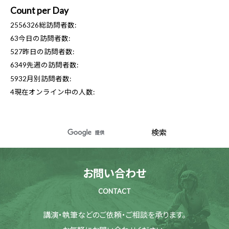
Count per Day
2556326
総訪問者数:
63
今日の訪問者数:
527
昨日の訪問者数:
6349
先週の訪問者数:
5932
月別訪問者数:
4
現在オンライン中の人数:
お問い合わせ
CONTACT
講演・執筆などのご依頼・ご相談を承ります。