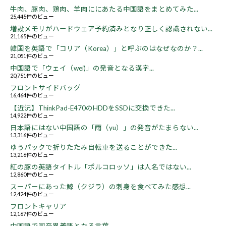
牛肉、豚肉、鶏肉、羊肉ににあたる中国語をまとめてみた...
25,445件のビュー
増設メモリがハードウェア予約済みとなり正しく認識されない...
21,165件のビュー
韓国を英語で「コリア（Korea）」と呼ぶのはなぜなのか？...
21,051件のビュー
中国語で「ウェイ（wei)」の発音となる漢字...
20,751件のビュー
フロントサイドバッグ
16,464件のビュー
【近況】ThinkPad-E470のHDDをSSDに交換できた...
14,922件のビュー
日本語にはない中国語の「雨（yu）」の発音がたまらない...
13,316件のビュー
ゆうパックで折りたたみ自転車を送ることができた...
13,216件のビュー
紅の豚の英語タイトル「ポルコロッソ」は人名ではない...
12,860件のビュー
スーパーにあった鯨（クジラ）の刺身を食べてみた感想...
12,424件のビュー
フロントキャリア
12,167件のビュー