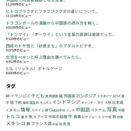
中国語で同音異義語となる言葉...
11,205件のビュー
ヒトコブラクダとフタコブラクダの違いについて...
11,116件のビュー
ドラゴンボールの漫画から中国語の読み方を解く...
10,105件のビュー
「ドンマイ」「オーライ」という言葉の語源は英語だった...
9,533件のビュー
西成のドヤ街と「紗倉まな」のアダルトビデオ...
9,075件のビュー
北京をペキンと呼ぶ理由を調べてみたら...
8,952件のビュー
1.5L（リットル）ボトルケージ
8,833件のビュー
タグ
子ども
LCC
カンボジア
峠
イラン
猫
外国語
世界遺産
ATM
漢
エチオピア
インドネシア
宿
下痢
タイ
日本語
字
誕生日
人物
福岡
キルギス
チャリダー
写真
情報
中国語
Gigazine
ベトナム
くまモン
スペイン語
中国
インド
トルコ
牛
熊
今年の目標
食事
鳥
アイス
海
ジュース
ドヤ街
羊
犬
ビザ
修理
メキシコ
フランス語
豚
台湾
雪
お金