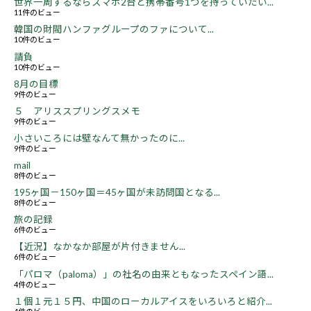
世界一周するならスマホ2台と携帯番号1つを持っていたい...
11件のビュー
韓国の財閥ハンファグループのファについて...
10件のビュー
請負
10件のビュー
8月の目標
9件のビュー
５ アリススプリングスメモ
9件のビュー
小さいころには壁なんて無かったのに...
9件のビュー
mail
8件のビュー
195ヶ国－150ヶ国＝45ヶ国が未訪問国となる...
8件のビュー
旅の記録
6件のビュー
【近況】なかなか部屋が片付きません...
6件のビュー
「パロマ（paloma）」の社名の由来ともなったスペイン語...
4件のビュー
１個１元１５円、中国のローカルアイスをいろいろと紹介...