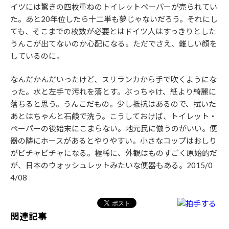
イツには驚きの四枚重ねのトイレットペーパーが売られてい
た。あと20年位したら十二単も夢じゃないだろう。それにし
ても、そこまでの枚数が必要とはドイツ人はすっきりとした
うんこが出てないのか心配になる。ただでさえ、難しい顔を
しているのに。
なんだかんだいったけど、スリランカから手で吹くようにな
った。水と左手で汚れを落とす。ぶっちゃけ、紙より綺麗に
落ちると思う。うんこだもの。少し抵抗はあるので、拭いた
あとはちゃんと石鹸で洗う。こうしておけば、トイレット・
ペーパーの後始末にこまらない。地元民に倣うのがいい。便
器の隣にホースがあるとやりやすい。小さなコップはおしり
がビチャビチャになる。極稀に、外観はものすごく原始的だ
が、日本のウォッシュレットみたいな便器もある。2015/0
4/08
関連記事