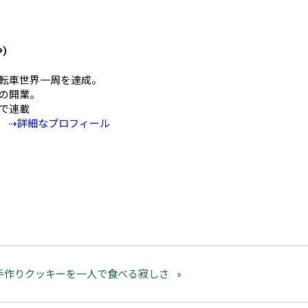
や）
mの自転車世界一周を達成。
の開業。
Eで連載
⇢詳細なプロフィール
手作りクッキーを一人で食べる寂しさ