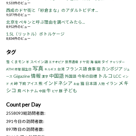
9,533件のビュー
西成のドヤ街と「紗倉まな」のアダルトビデオ...
9,077件のビュー
北京をペキンと呼ぶ理由を調べてみたら...
8,952件のビュー
1.5L（リットル）ボトルケージ
8,834件のビュー
タグ
くまモン
タイ
雪
スペイン語
世界遺産
ドヤ街
海
羊
エチオピア
福岡
チャリダー
写真
フランス語
カンボジア
食事
宿
ATM
誕生日
台湾
ジュ
修理
キルギス
情報
中国語
トルコ
Gigazine
LCC
今年の目標
外国語
ース
漢字
イン
インドネシア
メキ
峠
熊
猫
イラン
下痢
アイス
日本語
人物
ド
犬
お金
シコ
牛
子ども
鳥
ベトナム
豚
中国
ビザ
Count per Day
2558093
総訪問者数:
391
今日の訪問者数:
897
昨日の訪問者数: