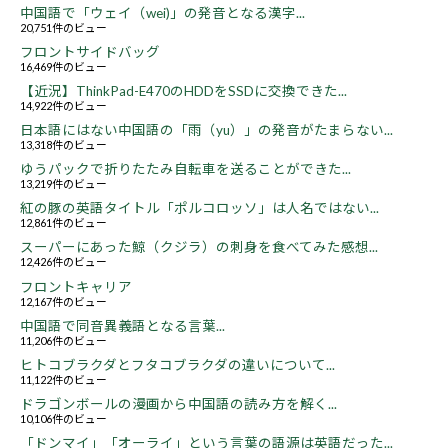
中国語で「ウェイ（wei)」の発音となる漢字...
20,751件のビュー
フロントサイドバッグ
16,469件のビュー
【近況】ThinkPad-E470のHDDをSSDに交換できた...
14,922件のビュー
日本語にはない中国語の「雨（yu）」の発音がたまらない...
13,318件のビュー
ゆうパックで折りたたみ自転車を送ることができた...
13,219件のビュー
紅の豚の英語タイトル「ポルコロッソ」は人名ではない...
12,861件のビュー
スーパーにあった鯨（クジラ）の刺身を食べてみた感想...
12,426件のビュー
フロントキャリア
12,167件のビュー
中国語で同音異義語となる言葉...
11,206件のビュー
ヒトコブラクダとフタコブラクダの違いについて...
11,122件のビュー
ドラゴンボールの漫画から中国語の読み方を解く...
10,106件のビュー
「ドンマイ」「オーライ」という言葉の語源は英語だった...