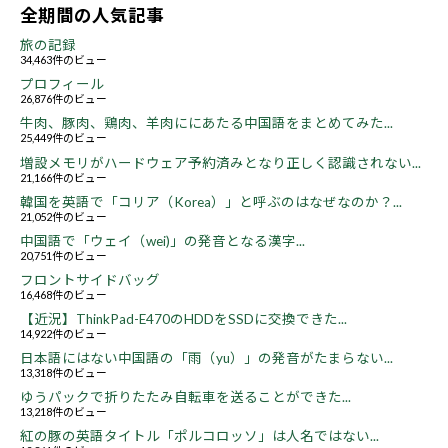
全期間の人気記事
旅の記録
34,463件のビュー
プロフィール
26,876件のビュー
牛肉、豚肉、鶏肉、羊肉ににあたる中国語をまとめてみた...
25,449件のビュー
増設メモリがハードウェア予約済みとなり正しく認識されない...
21,166件のビュー
韓国を英語で「コリア（Korea）」と呼ぶのはなぜなのか？...
21,052件のビュー
中国語で「ウェイ（wei)」の発音となる漢字...
20,751件のビュー
フロントサイドバッグ
16,468件のビュー
【近況】ThinkPad-E470のHDDをSSDに交換できた...
14,922件のビュー
日本語にはない中国語の「雨（yu）」の発音がたまらない...
13,318件のビュー
ゆうパックで折りたたみ自転車を送ることができた...
13,218件のビュー
紅の豚の英語タイトル「ポルコロッソ」は人名ではない...