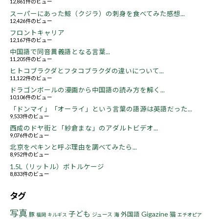
12,861件のビュー
スーパーにあった鯨（クジラ）の刺身を食べてみた感想...
12,426件のビュー
フロントキャリア
12,167件のビュー
中国語で同音異義語となる言葉...
11,205件のビュー
ヒトコブラクダとフタコブラクダの違いについて...
11,122件のビュー
ドラゴンボールの漫画から中国語の読み方を解く...
10,106件のビュー
「ドンマイ」「オーライ」という言葉の語源は英語だった...
9,533件のビュー
西成のドヤ街と「紗倉まな」のアダルトビデオ...
9,076件のビュー
北京をペキンと呼ぶ理由を調べてみたら...
8,952件のビュー
1.5L（リットル）ボトルケージ
8,833件のビュー
タグ
写真
子ども
Gigazine
猫
豚
外国語
ジュース
海
福岡
キルギス
エチオピア