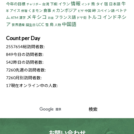
情報
牛
今年の目標
イラン
熊
宿
下痢
タイ
日本語
台湾
チャリダー
インド
カンボジア
食事
峠
ベトナ
アイス
くまモン
中国
スペイン語
羊
修理
犬
ビザ
メキシコ
トルコ
インドネシ
フランス語
ム
ATM
漢字
ドヤ街
お金
ア
中国語
LCC
鳥
世界遺産
誕生日
雪
人物
Count per Day
2557654
総訪問者数:
849
今日の訪問者数:
542
昨日の訪問者数:
7260
先週の訪問者数:
7260
月別訪問者数:
17
現在オンライン中の人数:
お問い合わせ