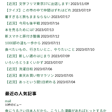
【近況】文学フリマ東京37に出店します!
2023/11/09
【クイズ】この市の中で仲間はずれはどれ
2023/07/19
暑すぎると旅もままならない
2023/07/17
【近況】今月も後半戦
2023/07/16
本を売るためには?
2023/07/13
新スマホと原付き整備
2023/07/12
1000部の道も一歩から
2023/07/11
食べたいもの、行きたいとこ、やりたいこと
2023/07/10
【近況】新しい週のはじまり
2023/07/09
いろいろとうまくいかず
2023/07/07
【近況】洗濯日和
2023/07/06
【近況】楽天お買い物マラソン
2023/07/05
【近況】あっという間1日終わる
2023/07/04
最近の人気記事
mail
10件のビュー
食にうるさい日本人だから、こうした漫画があればヒットするか