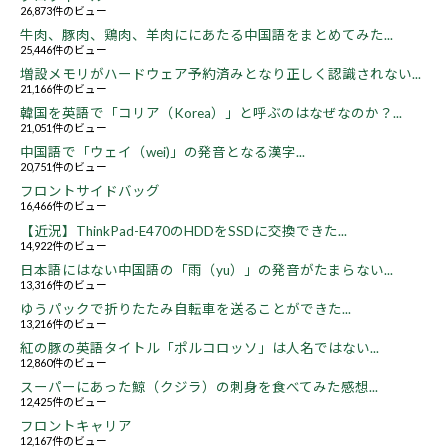
26,873件のビュー
牛肉、豚肉、鶏肉、羊肉ににあたる中国語をまとめてみた...
25,446件のビュー
増設メモリがハードウェア予約済みとなり正しく認識されない...
21,166件のビュー
韓国を英語で「コリア（Korea）」と呼ぶのはなぜなのか？...
21,051件のビュー
中国語で「ウェイ（wei)」の発音となる漢字...
20,751件のビュー
フロントサイドバッグ
16,466件のビュー
【近況】ThinkPad-E470のHDDをSSDに交換できた...
14,922件のビュー
日本語にはない中国語の「雨（yu）」の発音がたまらない...
13,316件のビュー
ゆうパックで折りたたみ自転車を送ることができた...
13,216件のビュー
紅の豚の英語タイトル「ポルコロッソ」は人名ではない...
12,860件のビュー
スーパーにあった鯨（クジラ）の刺身を食べてみた感想...
12,425件のビュー
フロントキャリア
12,167件のビュー