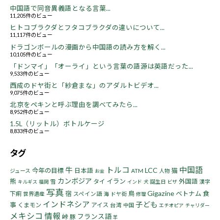
中国語で同音異義語となる言葉...
11,205件のビュー
ヒトコブラクダとフタコブラクダの違いについて...
11,117件のビュー
ドラゴンボールの漫画から中国語の読み方を解く...
10,105件のビュー
「ドンマイ」「オーライ」という言葉の語源は英語だった...
9,533件のビュー
西成のドヤ街と「紗倉まな」のアダルトビデオ...
9,075件のビュー
北京をペキンと呼ぶ理由を調べてみたら...
8,952件のビュー
1.5L（リットル）ボトルケージ
8,833件のビュー
タグ
トルコ
中国語
牛
LCC
今年の目標
猫
日本語
ジュース
ATM
人物
お金
カンボジア
熊
イラン
タイ
外国語
雪
誕生日
漢字
キルギス
福岡
インド
犬
ビザ
写真
Gigazine
宿
鳥
ベトナム
食
下痢
世界遺産
スペイン語
海
ドヤ街
修理
インドネシア
子ども
事
くまモン
アイス
台湾
中国
エチオピア
チャリダー
メキシコ
情報
フランス語
峠
豚
羊