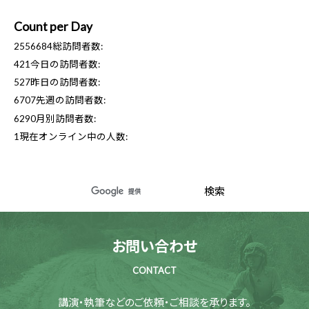
Count per Day
2556684
総訪問者数:
421
今日の訪問者数:
527
昨日の訪問者数:
6707
先週の訪問者数:
6290
月別訪問者数:
1
現在オンライン中の人数:
お問い合わせ
CONTACT
講演・執筆などのご依頼・ご相談を承ります。