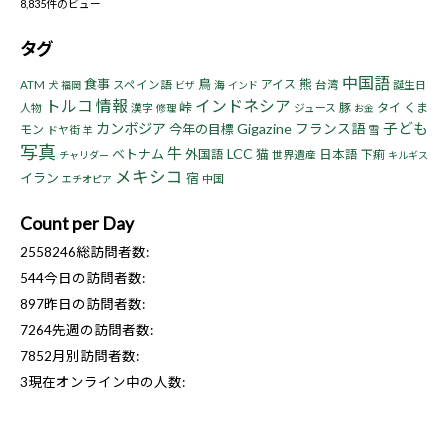
8,835件のビュー
タグ
中国語
食事
鳥
熊
アイス
ATM
スペイン語
海
台湾
誕生日
犬
福岡
ビザ
インド
トルコ
情報
インドネシア
峠
豚
タイ
くま
人物
漢字
ジュース
修理
お金
子ども
カンボジア
Gigazine
フランス語
今年の目標
モン
ドヤ街
雪
羊
写真
牛
LCC
ベトナム
猫
外国語
日本語
下痢
世界遺産
チャリダー
キルギス
メキシコ
イラン
宿
中国
エチオピア
Count per Day
2558246
総訪問者数:
544
今日の訪問者数:
897
昨日の訪問者数:
7264
先週の訪問者数:
7852
月別訪問者数:
3
現在オンライン中の人数: