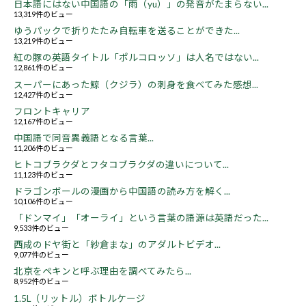
日本語にはない中国語の「雨（yu）」の発音がたまらない...
13,319件のビュー
ゆうパックで折りたたみ自転車を送ることができた...
13,219件のビュー
紅の豚の英語タイトル「ポルコロッソ」は人名ではない...
12,861件のビュー
スーパーにあった鯨（クジラ）の刺身を食べてみた感想...
12,427件のビュー
フロントキャリア
12,167件のビュー
中国語で同音異義語となる言葉...
11,206件のビュー
ヒトコブラクダとフタコブラクダの違いについて...
11,123件のビュー
ドラゴンボールの漫画から中国語の読み方を解く...
10,106件のビュー
「ドンマイ」「オーライ」という言葉の語源は英語だった...
9,533件のビュー
西成のドヤ街と「紗倉まな」のアダルトビデオ...
9,077件のビュー
北京をペキンと呼ぶ理由を調べてみたら...
8,952件のビュー
1.5L（リットル）ボトルケージ