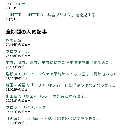
プロフィール
2件のビュー
HUNTER×HUNTERの「兵器ブリオン」を発見する...
2件のビュー
全期間の人気記事
旅の記録
34,464件のビュー
プロフィール
26,878件のビュー
牛肉、豚肉、鶏肉、羊肉ににあたる中国語をまとめてみた...
25,450件のビュー
増設メモリがハードウェア予約済みとなり正しく認識されない...
21,167件のビュー
韓国を英語で「コリア（Korea）」と呼ぶのはなぜなのか？...
21,052件のビュー
中国語で「ウェイ（wei)」の発音となる漢字...
20,751件のビュー
フロントサイドバッグ
16,471件のビュー
【近況】ThinkPad-E470のHDDをSSDに交換できた...
14,922件のビュー