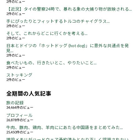
2件のビュー
【近況】タイの警察24時で、暴れる象の大捕り物が放映される...
2件のビュー
手にぴったりとフィットするトルコのチャイグラス...
2件のビュー
そして、これからどこに行くかを考える...
2件のビュー
日本とドイツの「ホットドッグ (hot dog)」に意外な共通点を発
見...
2件のビュー
食べたいもの、行きたいとこ、やりたいこと...
2件のビュー
ストッキング
2件のビュー
全期間の人気記事
旅の記録
34,464件のビュー
プロフィール
26,878件のビュー
牛肉、豚肉、鶏肉、羊肉ににあたる中国語をまとめてみた...
25,450件のビュー
増設メモリがハードウェア予約済みとなり正しく認識されない...