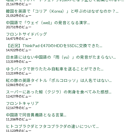
21,167件のビュー
韓国を英語で「コリア（Korea）」と呼ぶのはなぜなのか？...
21,052件のビュー
中国語で「ウェイ（wei)」の発音となる漢字...
20,751件のビュー
フロントサイドバッグ
16,471件のビュー
【近況】ThinkPad-E470のHDDをSSDに交換できた...
14,922件のビュー
日本語にはない中国語の「雨（yu）」の発音がたまらない...
13,319件のビュー
ゆうパックで折りたたみ自転車を送ることができた...
13,219件のビュー
紅の豚の英語タイトル「ポルコロッソ」は人名ではない...
12,861件のビュー
スーパーにあった鯨（クジラ）の刺身を食べてみた感想...
12,427件のビュー
フロントキャリア
12,167件のビュー
中国語で同音異義語となる言葉...
11,206件のビュー
ヒトコブラクダとフタコブラクダの違いについて...
11,123件のビュー