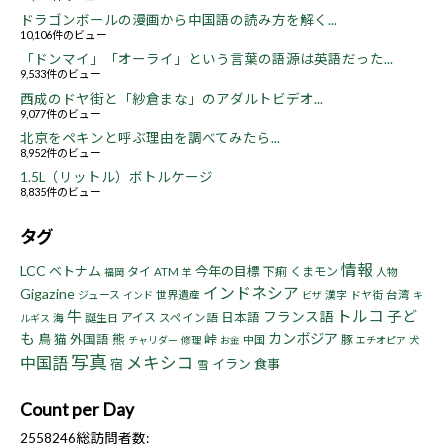
ドラゴンボールの漫画から中国語の読み方を解く...
10,106件のビュー
「ドンマイ」「オーライ」という言葉の語源は英語だった...
9,533件のビュー
西成のドヤ街と「紗倉まな」のアダルトビデオ...
9,077件のビュー
北京をペキンと呼ぶ理由を調べてみたら...
8,952件のビュー
1.5L（リットル）ボトルケージ
8,835件のビュー
タグ
情報
LCC
ベトナム
今年の目標
タイ
下痢
くまモン
ATM
人物
福岡
羊
インドネシア
Gigazine
ジュース
世界遺産
漢字
ドヤ街
台湾
インド
ビザ
キ
トルコ
牛
子ど
フランス語
アイス
日本語
海
誕生日
スペイン語
ルギス
も
カンボジア
鳥
猫
熊
峠
外国語
豚
中国
チャリダー
修理
お金
エチオピア
犬
写真
中国語
メキシコ
宿
イラン
食事
雪
Count per Day
2558246
総訪問者数: