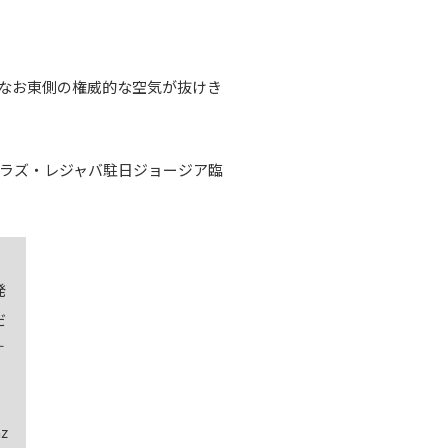
なお東側の権威的な空気が抜けき
ラズ・レジャバ駐日ジョージア臨
発
だ
す
z