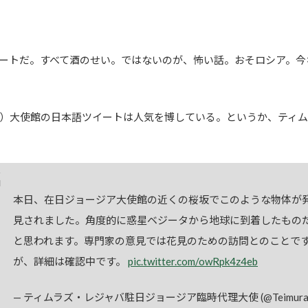
ートだ。すべて酒のせい。ではないのが、怖い話。おそロシア。今
）大使館の日本語ツイートは人気を博している。というか、ティム
本日、在日ジョージア大使館の近くの桜坂でこのような物体が
見されました。角度的に惑星ベジータから地球に到着したもの
と思われます。専門家の意見では花見のための訪問とのことで
が、詳細は確認中です。
pic.twitter.com/owRpk4z4eb
— ティムラズ・レジャバ駐日ジョージア臨時代理大使 (@Teimura