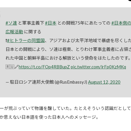
#ソ連
と軍事主義下
#日本
との開戦75年にあたっての
#日本側
広報活動
に関する
❗️
#ヒトラーの同盟国
、アジアおよび太平洋地域で暴虐を尽くし
日本との開戦により、ソ連は極東、とりわけ軍事主義者に占領
れた中国と朝鮮半島における解放という使命をはたしたのです
🇷🇺🔗
https://t.co/FOp4RBBupZ
pic.twitter.com/lrFp0KzMKq
— 駐日ロシア連邦大使館 (@RusEmbassyJ)
August 12, 2020
ーが荒ぶっていて物議を醸していた。たとえそういう認識だとして
か思えない日本語を使った日本人へのメッセージ。