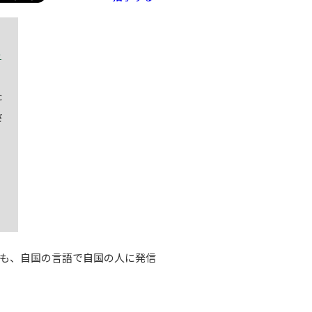
の
た
さ
。
も、自国の言語で自国の人に発信