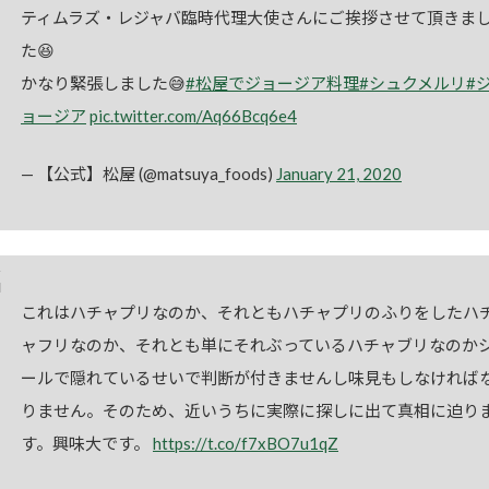
ティムラズ・レジャバ臨時代理大使さんにご挨拶させて頂きま
た😆
かなり緊張しました😅
#松屋でジョージア料理
#シュクメルリ
#
ョージア
pic.twitter.com/Aq66Bcq6e4
— 【公式】松屋 (@matsuya_foods)
January 21, 2020
これはハチャプリなのか、それともハチャプリのふりをしたハ
ャフリなのか、それとも単にそれぶっているハチャブリなのか
ールで隠れているせいで判断が付きませんし味見もしなければ
りません。そのため、近いうちに実際に探しに出て真相に迫り
す。興味大です。
https://t.co/f7xBO7u1qZ