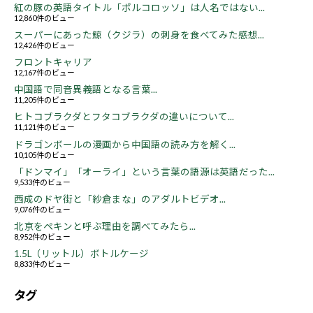
紅の豚の英語タイトル「ポルコロッソ」は人名ではない...
12,860件のビュー
スーパーにあった鯨（クジラ）の刺身を食べてみた感想...
12,426件のビュー
フロントキャリア
12,167件のビュー
中国語で同音異義語となる言葉...
11,205件のビュー
ヒトコブラクダとフタコブラクダの違いについて...
11,121件のビュー
ドラゴンボールの漫画から中国語の読み方を解く...
10,105件のビュー
「ドンマイ」「オーライ」という言葉の語源は英語だった...
9,533件のビュー
西成のドヤ街と「紗倉まな」のアダルトビデオ...
9,076件のビュー
北京をペキンと呼ぶ理由を調べてみたら...
8,952件のビュー
1.5L（リットル）ボトルケージ
8,833件のビュー
タグ