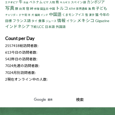
牛
カンボジア
ベトナム
熊
人物
スペイン語
エチオピア
お金
ビザ
キルギス
写真
トルコ
子ども
宿
峠
鳥
豚
台湾
誕生日
中国
ATM
世界遺産
海
修理
中国語
猫
今年の
くまモン
アイス
ドヤ街
雪
漢字
チャリダー
羊
犬
福岡
インド
情報
メキシコ
フランス語
Gigazine
目標
食事
イラン
タイ
ジュース
インドネシア
LCC
下痢
日本語
外国語
Count per Day
2557418
総訪問者数:
613
今日の訪問者数:
542
昨日の訪問者数:
7024
先週の訪問者数:
7024
月別訪問者数:
2
現在オンライン中の人数: