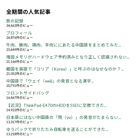
全期間の人気記事
旅の記録
34,463件のビュー
プロフィール
26,876件のビュー
牛肉、豚肉、鶏肉、羊肉ににあたる中国語をまとめてみた...
25,449件のビュー
増設メモリがハードウェア予約済みとなり正しく認識されない...
21,166件のビュー
韓国を英語で「コリア（Korea）」と呼ぶのはなぜなのか？...
21,052件のビュー
中国語で「ウェイ（wei)」の発音となる漢字...
20,751件のビュー
フロントサイドバッグ
16,467件のビュー
【近況】ThinkPad-E470のHDDをSSDに交換できた...
14,922件のビュー
日本語にはない中国語の「雨（yu）」の発音がたまらない...
13,317件のビュー
ゆうパックで折りたたみ自転車を送ることができた...
13,218件のビュー