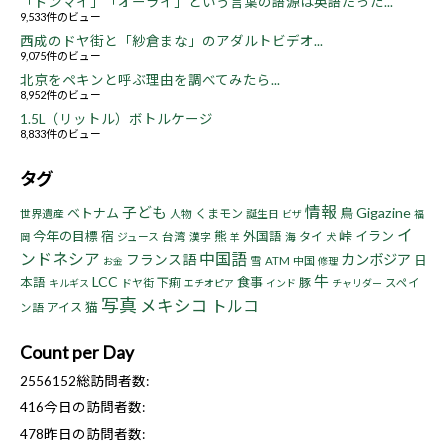
「ドンマイ」「オーライ」という言葉の語源は英語だった...
9,533件のビュー
西成のドヤ街と「紗倉まな」のアダルトビデオ...
9,075件のビュー
北京をペキンと呼ぶ理由を調べてみたら...
8,952件のビュー
1.5L（リットル）ボトルケージ
8,833件のビュー
タグ
情報
子ども
Gigazine
ベトナム
鳥
くまモン
世界遺産
人物
誕生日
ビザ
福
イ
今年の目標
宿
熊
峠
イラン
外国語
タイ
ジュース
台湾
漢字
海
岡
羊
犬
ンドネシア
中国語
フランス語
カンボジア
日
雪
ATM
中国
お金
修理
牛
LCC
食事
本語
下痢
豚
ドヤ街
スペイ
キルギス
エチオピア
インド
チャリダー
写真
メキシコ
トルコ
猫
アイス
ン語
Count per Day
2556152
総訪問者数:
416
今日の訪問者数:
478
昨日の訪問者数: