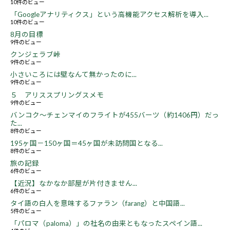
10件のビュー
「Googleアナリティクス」という高機能アクセス解析を導入...
10件のビュー
8月の目標
9件のビュー
クンジェラブ峠
9件のビュー
小さいころには壁なんて無かったのに...
9件のビュー
５ アリススプリングスメモ
9件のビュー
バンコク～チェンマイのフライトが455バーツ（約1406円）だっ
た...
8件のビュー
195ヶ国－150ヶ国＝45ヶ国が未訪問国となる...
8件のビュー
旅の記録
6件のビュー
【近況】なかなか部屋が片付きません...
6件のビュー
タイ語の白人を意味するファラン（farang）と中国語...
5件のビュー
「パロマ（paloma）」の社名の由来ともなったスペイン語...