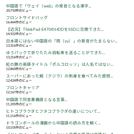
中国語で「ウェイ（wei)」の発音となる漢字...
20,750件のビュー
フロントサイドバッグ
16,464件のビュー
【近況】ThinkPad-E470のHDDをSSDに交換できた...
14,922件のビュー
日本語にはない中国語の「雨（yu）」の発音がたまらない...
13,316件のビュー
ゆうパックで折りたたみ自転車を送ることができた...
13,216件のビュー
紅の豚の英語タイトル「ポルコロッソ」は人名ではない...
12,860件のビュー
スーパーにあった鯨（クジラ）の刺身を食べてみた感想...
12,424件のビュー
フロントキャリア
12,167件のビュー
中国語で同音異義語となる言葉...
11,205件のビュー
ヒトコブラクダとフタコブラクダの違いについて...
11,116件のビュー
ドラゴンボールの漫画から中国語の読み方を解く...
10,105件のビュー