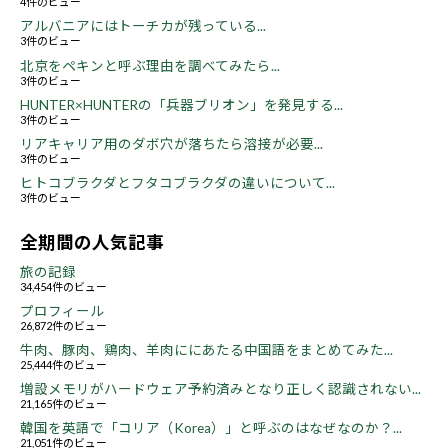
4件のビュー
アルバニアにはトーチカが残っている...
3件のビュー
北京をペキンと呼ぶ理由を調べてみたら...
3件のビュー
HUNTER×HUNTERの「兵器ブリオン」を発見する...
3件のビュー
リアキャリア用のダボ穴が落ちたら溶接が必要...
3件のビュー
ヒトコブラクダとフタコブラクダの違いについて...
3件のビュー
全期間の人気記事
旅の記録
34,454件のビュー
プロフィール
26,872件のビュー
牛肉、豚肉、鶏肉、羊肉ににあたる中国語をまとめてみた...
25,444件のビュー
増設メモリがハードウェア予約済みとなり正しく認識されない...
21,165件のビュー
韓国を英語で「コリア（Korea）」と呼ぶのはなぜなのか？...
21,051件のビュー