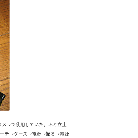
ンカメラで使用していた。ふと立止
ーチ→ケース→電源→撮る→電源