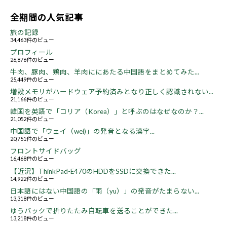
全期間の人気記事
旅の記録
34,463件のビュー
プロフィール
26,876件のビュー
牛肉、豚肉、鶏肉、羊肉ににあたる中国語をまとめてみた...
25,449件のビュー
増設メモリがハードウェア予約済みとなり正しく認識されない...
21,166件のビュー
韓国を英語で「コリア（Korea）」と呼ぶのはなぜなのか？...
21,052件のビュー
中国語で「ウェイ（wei)」の発音となる漢字...
20,751件のビュー
フロントサイドバッグ
16,468件のビュー
【近況】ThinkPad-E470のHDDをSSDに交換できた...
14,922件のビュー
日本語にはない中国語の「雨（yu）」の発音がたまらない...
13,318件のビュー
ゆうパックで折りたたみ自転車を送ることができた...
13,218件のビュー