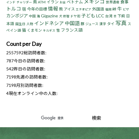
メキシコ
鳥
イラン
ベトナム
食事
ATM
世界遺産
インド
チャリダー
お金
トルコ
情報
牛
宿
今年の目標
熊
峠
アイス
外国語
エチオピア
福岡
ビザ
子ども
カンボジア
Gigazine
LCC
下痢
日
中国
海
ドヤ街
台湾
犬
修理
羊
写真
インドネシア
中国語
本語
豚
タイ
誕生日
人物
ジュース
漢字
ス
フランス語
猫
くまモン
ペイン語
雪
キルギス
Count per Day
2557592
総訪問者数:
787
今日の訪問者数:
542
昨日の訪問者数:
7198
先週の訪問者数:
7198
月別訪問者数:
4
現在オンライン中の人数: