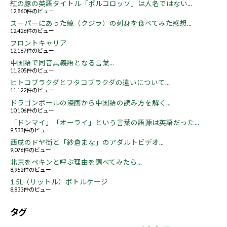
紅の豚の英語タイトル「ポルコロッソ」は人名ではない...
12,860件のビュー
スーパーにあった鯨（クジラ）の刺身を食べてみた感想...
12,426件のビュー
フロントキャリア
12,167件のビュー
中国語で同音異義語となる言葉...
11,205件のビュー
ヒトコブラクダとフタコブラクダの違いについて...
11,122件のビュー
ドラゴンボールの漫画から中国語の読み方を解く...
10,106件のビュー
「ドンマイ」「オーライ」という言葉の語源は英語だった...
9,533件のビュー
西成のドヤ街と「紗倉まな」のアダルトビデオ...
9,076件のビュー
北京をペキンと呼ぶ理由を調べてみたら...
8,952件のビュー
1.5L（リットル）ボトルケージ
8,833件のビュー
タグ