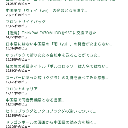
21,052件のビュー
中国語で「ウェイ（wei)」の発音となる漢字...
20,751件のビュー
フロントサイドバッグ
16,466件のビュー
【近況】ThinkPad-E470のHDDをSSDに交換できた...
14,922件のビュー
日本語にはない中国語の「雨（yu）」の発音がたまらない...
13,316件のビュー
ゆうパックで折りたたみ自転車を送ることができた...
13,218件のビュー
紅の豚の英語タイトル「ポルコロッソ」は人名ではない...
12,860件のビュー
スーパーにあった鯨（クジラ）の刺身を食べてみた感想...
12,425件のビュー
フロントキャリア
12,167件のビュー
中国語で同音異義語となる言葉...
11,205件のビュー
ヒトコブラクダとフタコブラクダの違いについて...
11,118件のビュー
ドラゴンボールの漫画から中国語の読み方を解く...
10,105件のビュー