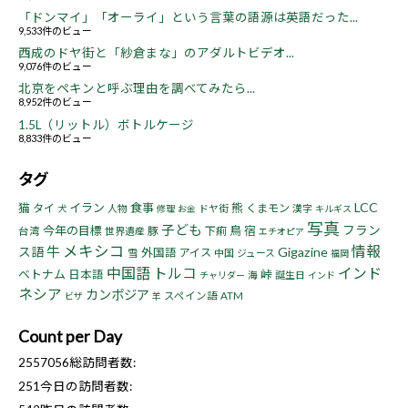
「ドンマイ」「オーライ」という言葉の語源は英語だった...
9,533件のビュー
西成のドヤ街と「紗倉まな」のアダルトビデオ...
9,076件のビュー
北京をペキンと呼ぶ理由を調べてみたら...
8,952件のビュー
1.5L（リットル）ボトルケージ
8,833件のビュー
タグ
LCC
猫
イラン
食事
熊
タイ
くまモン
人物
ドヤ街
漢字
犬
修理
お金
キルギス
写真
子ども
フラン
今年の目標
鳥
宿
豚
下痢
台湾
世界遺産
エチオピア
メキシコ
情報
牛
ス語
Gigazine
外国語
アイス
雪
中国
ジュース
福岡
中国語
トルコ
インド
ベトナム
峠
日本語
海
誕生日
チャリダー
インド
ネシア
カンボジア
スペイン語
ATM
ビザ
羊
Count per Day
2557056
総訪問者数:
251
今日の訪問者数: