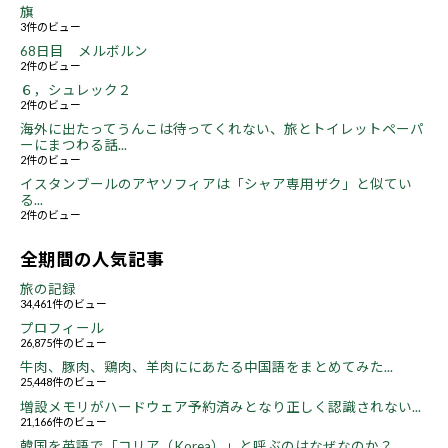
旗
3件のビュー
68日目 メルボルン
2件のビュー
６，シュレック２
2件のビュー
海外に出たってうんこは待ってくれない、旅とトイレットペーパ
ーにまつわる話...
2件のビュー
イスタンブールのアヤソフィアは「シャア専用ザク」と似てい
る...
2件のビュー
全期間の人気記事
旅の記録
34,461件のビュー
プロフィール
26,875件のビュー
牛肉、豚肉、鶏肉、羊肉ににあたる中国語をまとめてみた...
25,448件のビュー
増設メモリがハードウェア予約済みとなり正しく認識されない...
21,166件のビュー
韓国を英語で「コリア（Korea）」と呼ぶのはなぜなのか？...