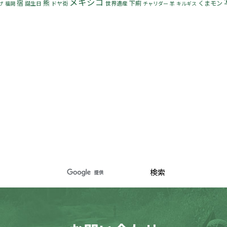
メキシコ
宿
熊
下痢
くまモン
誕生日
ドヤ街
世界遺産
ザ
福岡
チャリダー
羊
キルギス