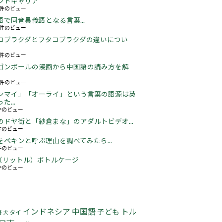
ントキャリア
67件のビュー
語で同音異義語となる言葉...
05件のビュー
コブラクダとフタコブラクダの違いについ
16件のビュー
ゴンボールの漫画から中国語の読み方を解
05件のビュー
ンマイ」「オーライ」という言葉の語源は英
た...
3件のビュー
のドヤ街と「紗倉まな」のアダルトビデオ...
5件のビュー
をペキンと呼ぶ理由を調べてみたら...
1件のビュー
5L（リットル）ボトルケージ
3件のビュー
インドネシア
中国語
トル
子ども
タイ
語
犬