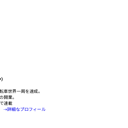
や）
mの自転車世界一周を達成。
の開業。
Eで連載
⇢詳細なプロフィール