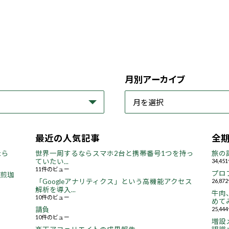
月別アーカイブ
最近の人気記事
全
たら
世界一周するならスマホ2台と携帯番号1つを持っ
旅の
ていたい...
34,4
11件のビュー
プロ
焙煎珈
「Googleアナリティクス」という高機能アクセス
26,8
解析を導入...
牛肉
10件のビュー
めてみ
請負
25,4
10件のビュー
増設