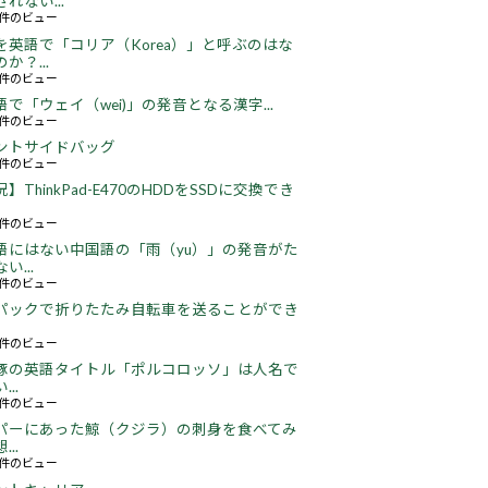
れない...
64件のビュー
を英語で「コリア（Korea）」と呼ぶのはな
か？...
50件のビュー
語で「ウェイ（wei)」の発音となる漢字...
49件のビュー
ントサイドバッグ
63件のビュー
】ThinkPad-E470のHDDをSSDに交換でき
22件のビュー
語にはない中国語の「雨（yu）」の発音がた
い...
16件のビュー
パックで折りたたみ自転車を送ることができ
16件のビュー
豚の英語タイトル「ポルコロッソ」は人名で
..
60件のビュー
パーにあった鯨（クジラ）の刺身を食べてみ
..
23件のビュー