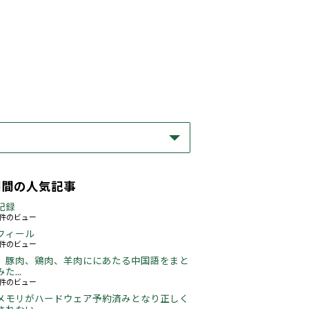
期間の人気記事
記録
51件のビュー
フィール
72件のビュー
、豚肉、鶏肉、羊肉ににあたる中国語をまと
た...
44件のビュー
メモリがハードウェア予約済みとなり正しく