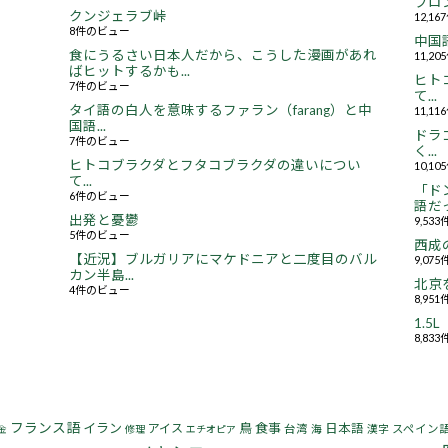
フロ
クンジェラブ峠
12,1
8件のビュー
中国
食にうるさい日本人だから、こうした漫画があれ
11,2
ばヒットするかも...
ヒト
7件のビュー
て...
タイ語の白人を意味するファラン（farang）と中
11,1
国語...
ドラ
7件のビュー
く...
ヒトコブラクダとフタコブラクダの違いについ
10,1
て...
「ド
6件のビュー
語だっ
出発と憂鬱
9,53
5件のビュー
西成
【近況】ブルガリアにマケドニアと二度目のバル
9,07
カン半島...
北京
4件のビュー
8,95
1.
8,83
フランス語
イラン
鳥
食事
アイス
日本語
台湾
海
漢字
スペイン
金
修理
エチオピア