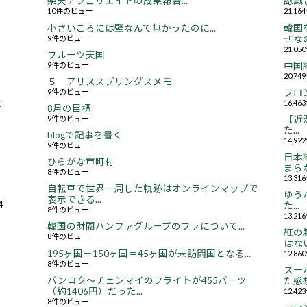
楽天アフェリエイトの成果報告...
認識さ
10件のビュー
21,1
小さいころには壁なんて無かったのに...
韓国
9件のビュー
ぜなの
21,0
フルーツ天国
9件のビュー
中国
20,7
５ アリススプリングスメモ
9件のビュー
フロ
16,4
と
8月の目標
9件のビュー
【近況
た...
blogで記事を書く
14,9
9件のビュー
日本
ひらがな市町村
まらな
8件のビュー
13,3
自転車で世界一周した軌跡はオンラインマップで
ゆう
表示できる...
4
た...
8件のビュー
13,2
韓国の財閥ハンファグループのファについて...
紅の
8件のビュー
はない.
195ヶ国－150ヶ国＝45ヶ国が未訪問国となる...
12,8
8件のビュー
スー
バンコク～チェンマイのフライトが455バーツ
た感想.
（約1406円）だった...
12,4
8件のビュー