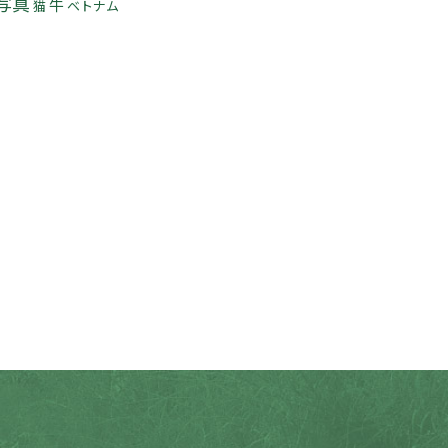
写真
牛
猫
ベトナム