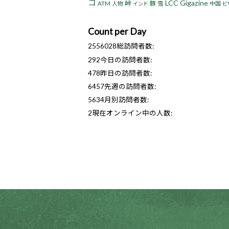
コ
LCC
Gigazine
峠
豚
ATM
人物
雪
中国
インド
ビ
Count per Day
2556028
総訪問者数:
292
今日の訪問者数:
478
昨日の訪問者数:
6457
先週の訪問者数:
5634
月別訪問者数:
2
現在オンライン中の人数: