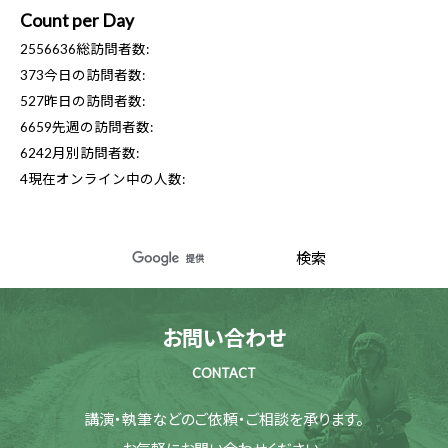
Count per Day
2556636
総訪問者数:
373
今日の訪問者数:
527
昨日の訪問者数:
6659
先週の訪問者数:
6242
月別訪問者数:
4
現在オンライン中の人数:
お問い合わせ
CONTACT
講演・執筆などのご依頼・ご相談を承ります。