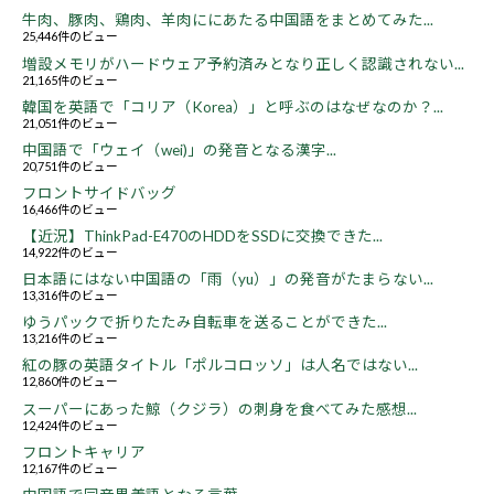
牛肉、豚肉、鶏肉、羊肉ににあたる中国語をまとめてみた...
25,446件のビュー
増設メモリがハードウェア予約済みとなり正しく認識されない...
21,165件のビュー
韓国を英語で「コリア（Korea）」と呼ぶのはなぜなのか？...
21,051件のビュー
中国語で「ウェイ（wei)」の発音となる漢字...
20,751件のビュー
フロントサイドバッグ
16,466件のビュー
【近況】ThinkPad-E470のHDDをSSDに交換できた...
14,922件のビュー
日本語にはない中国語の「雨（yu）」の発音がたまらない...
13,316件のビュー
ゆうパックで折りたたみ自転車を送ることができた...
13,216件のビュー
紅の豚の英語タイトル「ポルコロッソ」は人名ではない...
12,860件のビュー
スーパーにあった鯨（クジラ）の刺身を食べてみた感想...
12,424件のビュー
フロントキャリア
12,167件のビュー