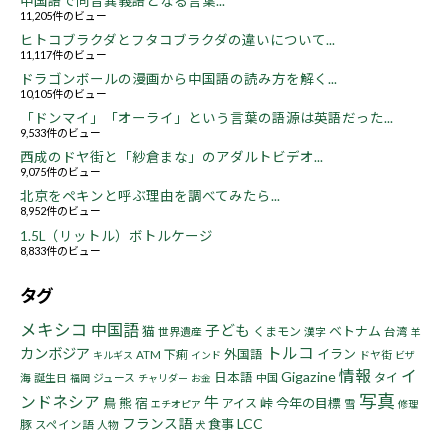
中国語で同音異義語となる言葉...
11,205件のビュー
ヒトコブラクダとフタコブラクダの違いについて...
11,117件のビュー
ドラゴンボールの漫画から中国語の読み方を解く...
10,105件のビュー
「ドンマイ」「オーライ」という言葉の語源は英語だった...
9,533件のビュー
西成のドヤ街と「紗倉まな」のアダルトビデオ...
9,075件のビュー
北京をペキンと呼ぶ理由を調べてみたら...
8,952件のビュー
1.5L（リットル）ボトルケージ
8,833件のビュー
タグ
メキシコ
中国語
子ども
猫
ベトナム
くまモン
世界遺産
漢字
台湾
羊
トルコ
カンボジア
イラン
下痢
外国語
ATM
ドヤ街
キルギス
インド
ビザ
情報
イ
Gigazine
日本語
タイ
海
誕生日
ジュース
中国
福岡
チャリダー
お金
写真
ンドネシア
牛
鳥
熊
宿
峠
今年の目標
アイス
雪
エチオピア
修理
フランス語
LCC
食事
豚
スペイン語
人物
犬