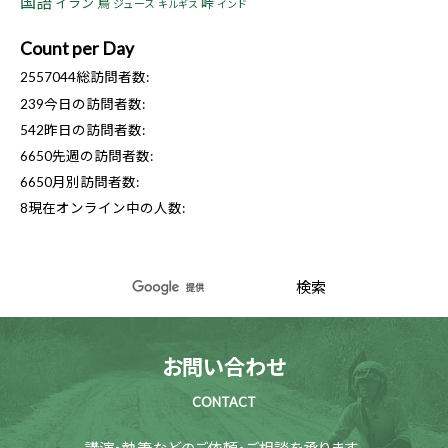
国語
イラン
鳥
峠
ジュース
キルギス
インド
Count per Day
2557044
総訪問者数:
239
今日の訪問者数:
542
昨日の訪問者数:
6650
先週の訪問者数:
6650
月別訪問者数:
8
現在オンライン中の人数:
お問い合わせ
CONTACT