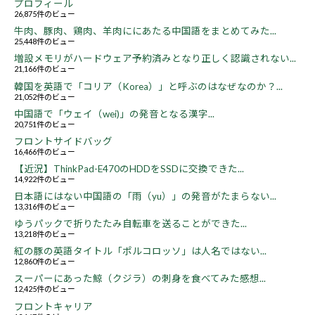
プロフィール
26,875件のビュー
牛肉、豚肉、鶏肉、羊肉ににあたる中国語をまとめてみた...
25,448件のビュー
増設メモリがハードウェア予約済みとなり正しく認識されない...
21,166件のビュー
韓国を英語で「コリア（Korea）」と呼ぶのはなぜなのか？...
21,052件のビュー
中国語で「ウェイ（wei)」の発音となる漢字...
20,751件のビュー
フロントサイドバッグ
16,466件のビュー
【近況】ThinkPad-E470のHDDをSSDに交換できた...
14,922件のビュー
日本語にはない中国語の「雨（yu）」の発音がたまらない...
13,316件のビュー
ゆうパックで折りたたみ自転車を送ることができた...
13,218件のビュー
紅の豚の英語タイトル「ポルコロッソ」は人名ではない...
12,860件のビュー
スーパーにあった鯨（クジラ）の刺身を食べてみた感想...
12,425件のビュー
フロントキャリア