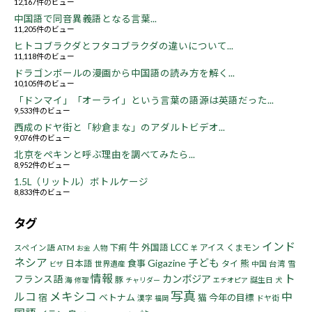
12,167件のビュー
中国語で同音異義語となる言葉...
11,205件のビュー
ヒトコブラクダとフタコブラクダの違いについて...
11,118件のビュー
ドラゴンボールの漫画から中国語の読み方を解く...
10,105件のビュー
「ドンマイ」「オーライ」という言葉の語源は英語だった...
9,533件のビュー
西成のドヤ街と「紗倉まな」のアダルトビデオ...
9,076件のビュー
北京をペキンと呼ぶ理由を調べてみたら...
8,952件のビュー
1.5L（リットル）ボトルケージ
8,833件のビュー
タグ
インド
牛
LCC
下痢
外国語
アイス
くまモン
スペイン語
ATM
人物
お金
羊
ネシア
子ども
Gigazine
食事
熊
日本語
タイ
世界遺産
中国
台湾
雪
ビザ
情報
ト
フランス語
カンボジア
豚
海
誕生日
修理
チャリダー
エチオピア
犬
写真
ルコ
メキシコ
中
宿
ベトナム
猫
今年の目標
漢字
ドヤ街
福岡