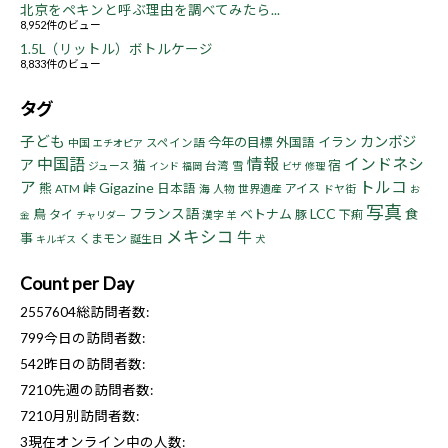
北京をペキンと呼ぶ理由を調べてみたら...
8,952件のビュー
1.5L（リットル）ボトルケージ
8,833件のビュー
タグ
子ども
カンボジ
今年の目標
イラン
外国語
中国
スペイン語
エチオピア
中国語
情報
インドネシ
ア
猫
宿
ジュース
台湾
雪
インド
福岡
ビザ
修理
ア
トルコ
Gigazine
熊
峠
日本語
アイス
ATM
海
人物
世界遺産
ドヤ街
お
写真
フランス語
LCC
鳥
ベトナム
食
タイ
豚
下痢
漢字
金
チャリダー
羊
メキシコ
牛
事
くまモン
誕生日
キルギス
犬
Count per Day
2557604
総訪問者数:
799
今日の訪問者数:
542
昨日の訪問者数:
7210
先週の訪問者数:
7210
月別訪問者数:
3
現在オンライン中の人数: