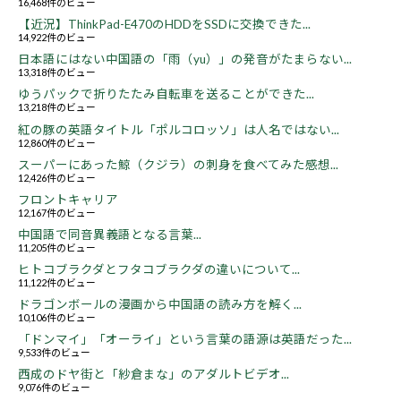
16,468件のビュー
【近況】ThinkPad-E470のHDDをSSDに交換できた...
14,922件のビュー
日本語にはない中国語の「雨（yu）」の発音がたまらない...
13,318件のビュー
ゆうパックで折りたたみ自転車を送ることができた...
13,218件のビュー
紅の豚の英語タイトル「ポルコロッソ」は人名ではない...
12,860件のビュー
スーパーにあった鯨（クジラ）の刺身を食べてみた感想...
12,426件のビュー
フロントキャリア
12,167件のビュー
中国語で同音異義語となる言葉...
11,205件のビュー
ヒトコブラクダとフタコブラクダの違いについて...
11,122件のビュー
ドラゴンボールの漫画から中国語の読み方を解く...
10,106件のビュー
「ドンマイ」「オーライ」という言葉の語源は英語だった...
9,533件のビュー
西成のドヤ街と「紗倉まな」のアダルトビデオ...
9,076件のビュー